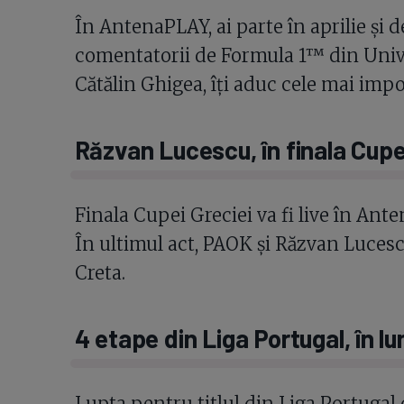
În AntenaPLAY, ai parte în aprilie şi 
comentatorii de Formula 1™ din Unive
Cătălin Ghigea, îţi aduc cele mai impo
Răzvan Lucescu, în finala Cupe
Finala Cupei Greciei va fi live în Ante
În ultimul act, PAOK şi Răzvan Lucesc
Creta.
4 etape din Liga Portugal, în lu
Lupta pentru titlul din Liga Portugal c