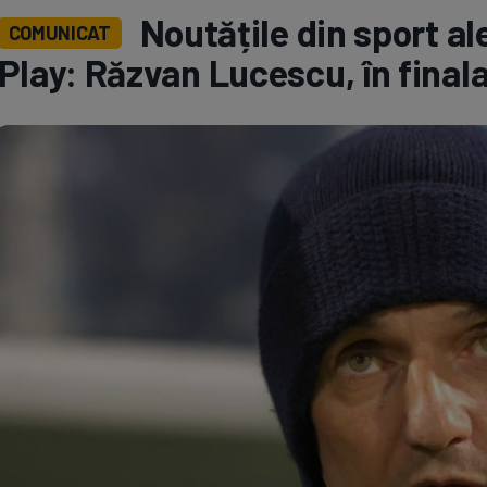
Noutățile din sport ale
COMUNICAT
Seri
Echipe
Play: Răzvan Lucescu, în final
Program TV