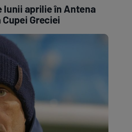
 lunii aprilie în Antena
e A
Meciuri
Clasament
a Cupei Greciei