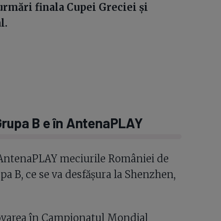
rmări finala Cupei Greciei şi
l.
 Grupa B e în AntenaPLAY
n AntenaPLAY meciurile României de
a B, ce se va desfăşura la Shenzhen,
movarea în Campionatul Mondial