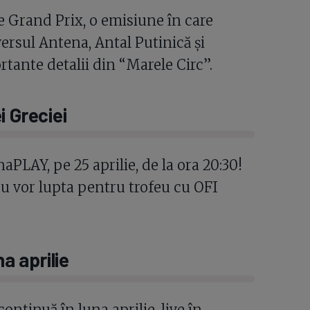
de Grand Prix, o emisiune în care
rsul Antena, Antal Putinică şi
rtante detalii din “Marele Circ”.
i Greciei
naPLAY, pe 25 aprilie, de la ora 20:30!
u vor lupta pentru trofeu cu OFI
na aprilie
ontinuă în luna aprilie, live în