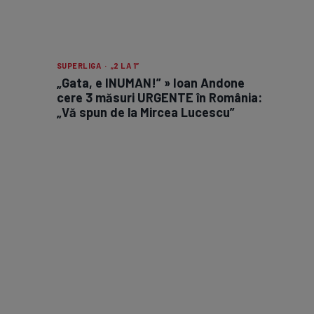
SUPERLIGA · „2 LA 1”
„Gata, e INUMAN!” » Ioan Andone
cere 3 măsuri URGENTE în România:
„Vă spun de la Mircea Lucescu”