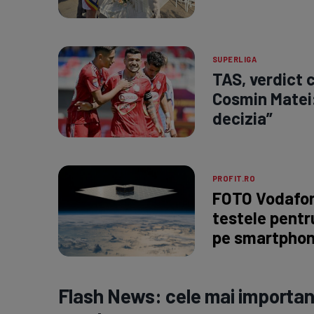
SUPERLIGA
TAS, verdict c
Cosmin Matei:
decizia”
PROFIT.RO
FOTO Vodafon
testele pentru
pe smartpho
Flash News: cele mai important