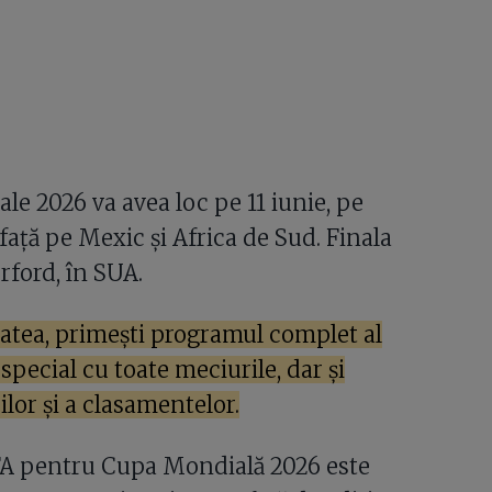
e 2026 va avea loc pe 11 iunie, pe
 față pe Mexic și Africa de Sud. Finala
erford, în SUA.
rtatea, primești programul complet al
cial cu toate meciurile, dar și
lor și a clasamentelor.
IFA pentru Cupa Mondială 2026 este