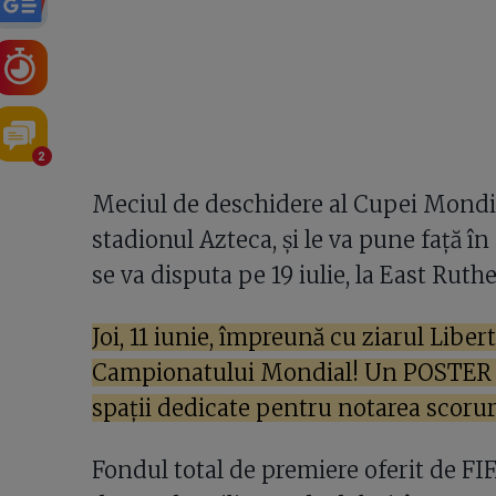
2
Meciul de deschidere al Cupei Mondial
stadionul Azteca, și le va pune față în
se va disputa pe 19 iulie, la East Ruth
Joi, 11 iunie, împreună cu ziarul Libe
Campionatului Mondial! Un POSTER spe
spații dedicate pentru notarea scoruri
Fondul total de premiere oferit de F