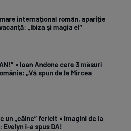
 mare internațional român, apariție
vacanță: „Ibiza și magia ei”
AN!” » Ioan Andone cere 3 măsuri
omânia: „Vă spun de la Mircea
 e un „câine” fericit » Imagini de la
: Evelyn i-a spus DA!