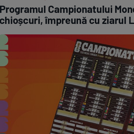
Programul Campionatului Mond
Seri
Echipe
chioșcuri, împreună cu ziarul L
Program TV