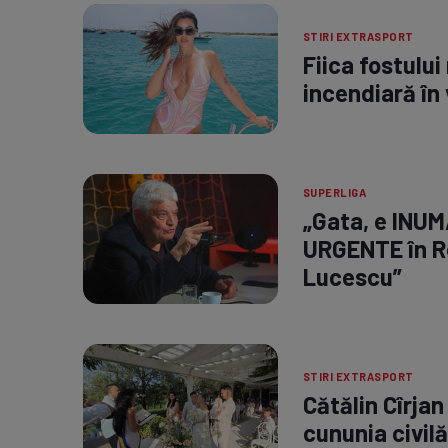
STIRI EXTRASPORT
Fiica fostului
incendiară în 
SUPERLIGA
„Gata, e INUM
URGENTE în R
Lucescu”
STIRI EXTRASPORT
Cătălin Cîrjan
cununia civilă