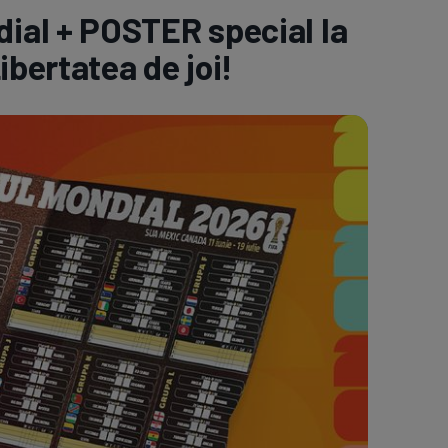
ial + POSTER special la
e A
Meciuri
Clasament
ibertatea de joi!