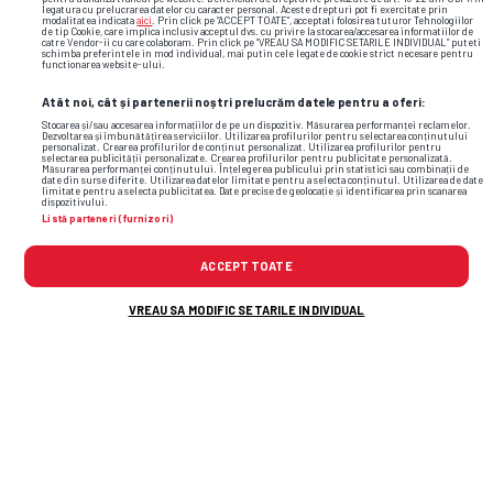
legatura cu prelucrarea datelor cu caracter personal. Aceste drepturi pot fi exercitate prin
modalitatea indicata
aici
. Prin click pe “ACCEPT TOATE”, acceptati folosirea tuturor Tehnologiilor
de tip Cookie, care implica inclusiv acceptul dvs. cu privire la stocarea/accesarea informatiilor de
catre Vendor-ii cu care colaboram. Prin click pe “VREAU SA MODIFIC SETARILE INDIVIDUAL” puteti
schimba preferintele in mod individual, mai putin cele legate de cookie strict necesare pentru
Care e singurul transfer pe care îl mai
functionarea website-ului.
face Gigi Becali: „Oricât, nu contează”
Atât noi, cât și partenerii noștri prelucrăm datele pentru a oferi:
Stocarea și/sau accesarea informațiilor de pe un dispozitiv. Măsurarea performanței reclamelor.
Dezvoltarea și îmbunătățirea serviciilor. Utilizarea profilurilor pentru selectarea conținutului
personalizat. Crearea profilurilor de conținut personalizat. Utilizarea profilurilor pentru
selectarea publicității personalizate. Crearea profilurilor pentru publicitate personalizată.
Măsurarea performanței conținutului. Înțelegerea publicului prin statistici sau combinații de
date din surse diferite. Utilizarea datelor limitate pentru a selecta conținutul. Utilizarea de date
limitate pentru a selecta publicitatea. Date precise de geolocație și identificarea prin scanarea
dispozitivului.
Alte știri din fotbal
Listă parteneri (furnizori)
ACCEPT TOATE
VREAU SA MODIFIC SETARILE INDIVIDUAL