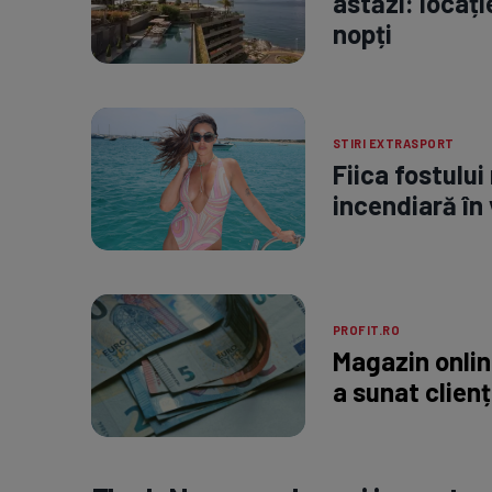
astăzi: locați
nopți
STIRI EXTRASPORT
Fiica fostului
incendiară în 
PROFIT.RO
Magazin onli
a sunat clienț