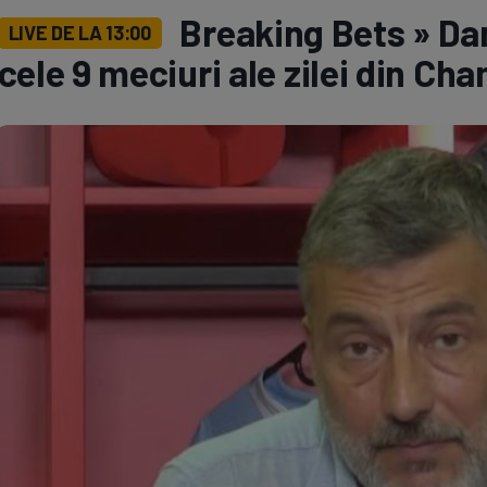
Breaking Bets » Da
LIVE DE LA 13:00
Seri
Echipe
cele 9 meciuri ale zilei din C
Program TV