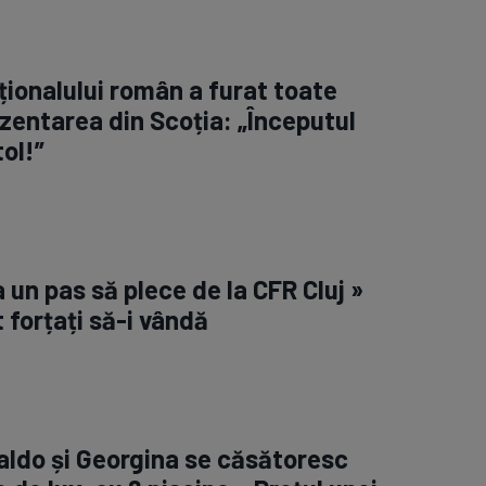
ționalului român a furat toate
rezentarea din Scoția: „Începutul
ol!”
la un pas să plece de la CFR Cluj »
 forțați să-i vândă
aldo și Georgina se căsătoresc