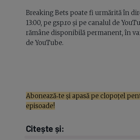
Breaking Bets poate fi urmărită în dire
13:00, pe gsp.ro și pe canalul de YouT
rămâne disponibilă permanent, în vari
de YouTube.
Abonează‑te și apasă pe clopoţel pent
episoade!
Citește și: