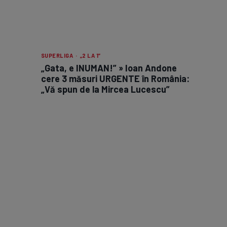
SUPERLIGA · „2 LA 1”
„Gata, e INUMAN!” » Ioan Andone
cere 3 măsuri URGENTE în România:
„Vă spun de la Mircea Lucescu”