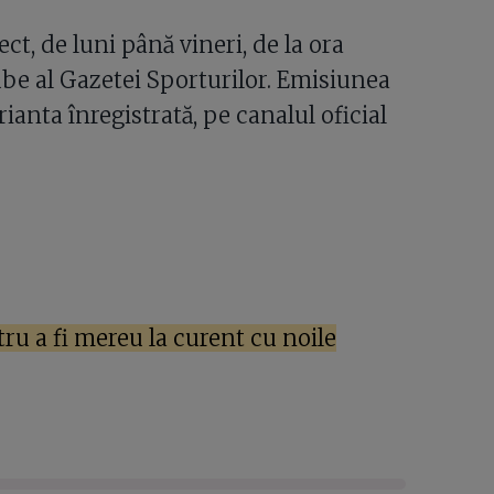
ct, de luni până vineri, de la ora
ube al Gazetei Sporturilor. Emisiunea
anta înregistrată, pe canalul oficial
ru a fi mereu la curent cu noile