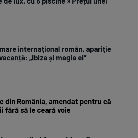
e de lux, cu 6 piscine » Prețul unei
 mare internațional român, apariție
vacanță: „Ibiza și magia ei”
ne din România, amendat pentru că
ii fără să le ceară voie