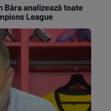
n Bâra analizează toate
e A
Meciuri
Clasament
hampions League