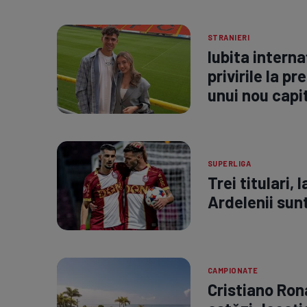
STRANIERI
Iubita interna
privirile la p
unui nou capit
SUPERLIGA
Trei titulari, 
Ardelenii sunt
CAMPIONATE
Cristiano Ron