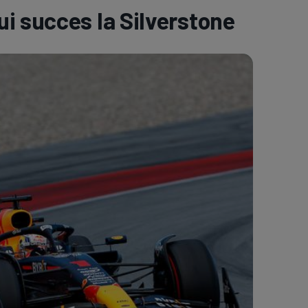
i succes la Silverstone
e A
Meciuri
Clasament