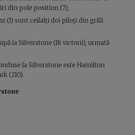
ări din pole position (7);
(1) sunt ceilalți doi piloți din grilă
pă la Silverstone (18 victorii), urmată
conduse la Silverstone este Hamilton
rk (210).
erstone