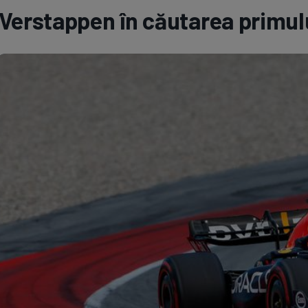
Verstappen în căutarea primulu
Seri
Echipe
Program TV