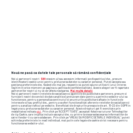
Nouă ne pasă ca datele tale personale să rămână confidențiale
Noi și partenerii noștri
589
stocăm și/sau accesăm informații pe dispozitivul dvs., precum
Alte știri din fotbal
identificatorii cookie unici pentru prelucrarea datelor cu caracter personal. Puteți accepta sau
gestiona preferințele dvs. făcând clic mai jos, respectiv vă puteți opune utilizării unui interes
legitim în orice moment pe pagina cu politica de confidențialitate. Aceste alegeri vor fi raportate
partenerilor noștri și nu vă vor afecta navigarea.
Mai multe detalii
Noi si partenerii nostri (retelele de socializare si agentiile de publicitate partenere, precum si
furnizorii nostri de servicii de date analitice) prelucram date pentru a permite website-ului sa
functioneze, pentru a personaliza continutul si anunturile publicitare afisate in functie de
interesele si/sau profilul dvs., pentru a va oferi functionalitati aferente retelelor de socializare si
pentru a analiza traficul pe website. Beneficiati de drepturile prevazute de art. 15-22 din GDPR in
legatura cu prelucrarea datelor cu caracter personal. Aceste drepturi pot fi exercitate prin
modalitatea indicata
aici
. Prin click pe “ACCEPT TOATE”, acceptati folosirea tuturor Tehnologiilor
de tip Cookie, care implica inclusiv acceptul dvs. cu privire la stocarea/accesarea informatiilor de
catre Vendor-ii cu care colaboram. Prin click pe “VREAU SA MODIFIC SETARILE INDIVIDUAL” puteti
schimba preferintele in mod individual, mai putin cele legate de cookie strict necesare pentru
functionarea website-ului.