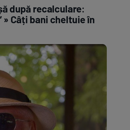
șă după recalculare:
e A
Meciuri
Clasament
 » Câți bani cheltuie în