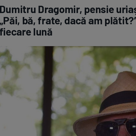
Dumitru Dragomir, pensie uria
Seri
Echipe
„Păi, bă, frate, dacă am plătit?”
fiecare lună
Program TV