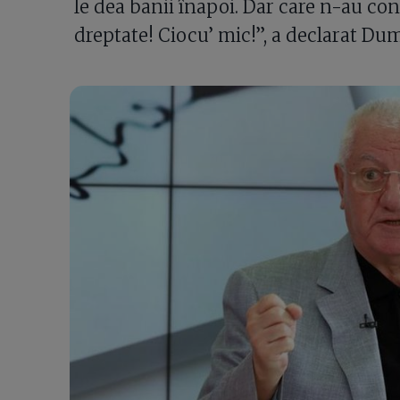
le dea banii înapoi. Dar care n-au cont
dreptate! Ciocu’ mic!”, a declarat Du