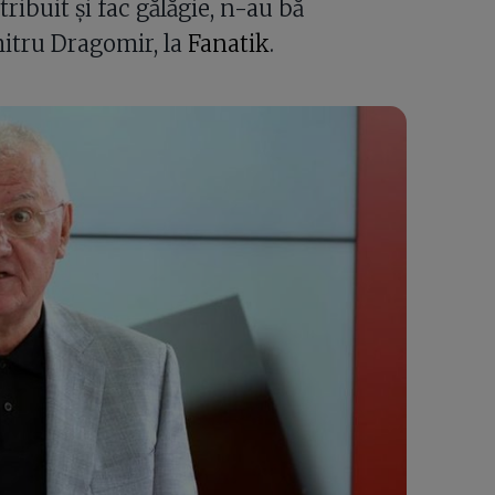
ribuit și fac gălăgie, n-au bă
mitru Dragomir, la
Fanatik
.