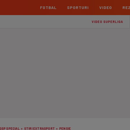
FOTBAL
SPORTURI
VIDEO
REZ
România
Interna
VIDEO SUPERLIGA
Superliga
Cham
Echipe
Meciuri
Clasament
Echipe
Liga 2
Euro
Echipe
Meciuri
Clasament
Echipe
Cupa României Betano
Con
Echipe
Meciuri
Echi
La L
TOATE ȘTIRILE
Echipe
Prem
Echipe
Bund
Echipe
GSP SPECIAL
»
STIRI EXTRASPORT
»
PENSIE