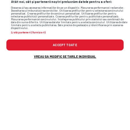
Atât noi, cât și partenerii noștri prelucrăm datele pentru a oferi:
Stocarea și/sau accesarea informațiilor de pe un dispozitiv. Măsurarea performanței reclamelor.
Dezvoltarea și îmbunătățirea serviciilor. Utilizarea profilurilor pentru selectarea conținutului
personalizat. Crearea profilurilor de conținut personalizat. Utilizarea profilurilor pentru
selectarea publicității personalizate. Crearea profilurilor pentru publicitate personalizată.
Măsurarea performanței conținutului. Înțelegerea publicului prin statistici sau combinații de
date din surse diferite. Utilizarea datelor limitate pentru a selecta conținutul. Utilizarea de date
limitate pentru a selecta publicitatea. Date precise de geolocație și identificarea prin scanarea
dispozitivului.
Listă parteneri (furnizori)
ACCEPT TOATE
VREAU SA MODIFIC SETARILE INDIVIDUAL
A fost lovitură de pedeapsă pentru Rapid?
Daniel Pancu A LUAT FOC la conferința de
presă: „Mamă, ce penalty, Doamne! Îi dă
direct în tendon”