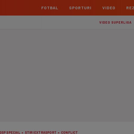
FOTBAL
SPORTURI
VIDEO
REZ
România
Interna
VIDEO SUPERLIGA
Superliga
Cham
Echipe
Meciuri
Clasament
Echipe
Liga 2
Euro
Echipe
Meciuri
Clasament
Echipe
Cupa României Betano
Con
Echipe
Meciuri
Echi
La L
TOATE ȘTIRILE
Echipe
Prem
Echipe
Bund
Echipe
GSP SPECIAL
»
STIRI EXTRASPORT
»
CONFLICT