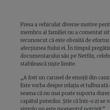
Presa a vehiculat diverse motive pentr
membru al familiei nu a comentat sit
recunoscut că este obosită de efortur
afecțiunea fiului ei. În timpul pregăt
documentarului său pe Netflix, celeb
stabilească niște limite.
„A fost un carusel de emoții din cauz
Este vorba despre relația ei tulburată 
seama că nu mai poate suporta durerea 
capătul puterilor. Știe că într-o zi se 
simplu nu este momentul potrivit.”