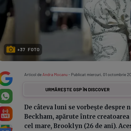
+37 FOTO
Articol de
Andra Mocanu
- Publicat miercuri, 01 octombrie 2
URMĂREȘTE GSP ÎN DISCOVER
De câteva luni se vorbește despre n
Beckham, apărute între creatoarea de
cel mare, Brooklyn (26 de ani). Aces