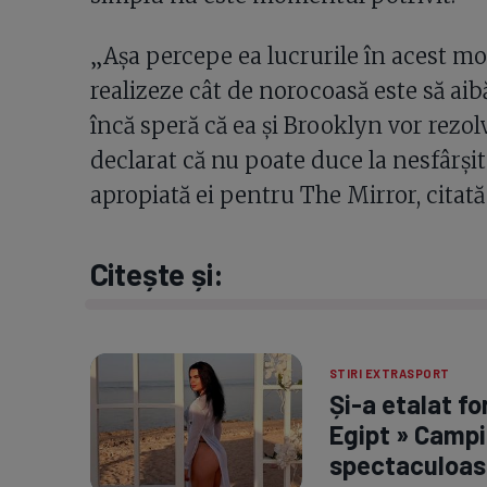
„Așa percepe ea lucrurile în acest mo
realizeze cât de norocoasă este să aibă
încă speră că ea și Brooklyn vor rezol
declarat că nu poate duce la nesfârșit 
apropiată ei pentru The Mirror, citat
Citește și:
STIRI EXTRASPORT
Și-a etalat fo
Egipt » Campi
spectaculoas