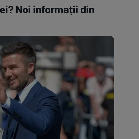
ei? Noi informații din
e A
Meciuri
Clasament