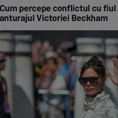
Cum percepe conflictul cu fiul 
Seri
Echipe
anturajul Victoriei Beckham
Program TV