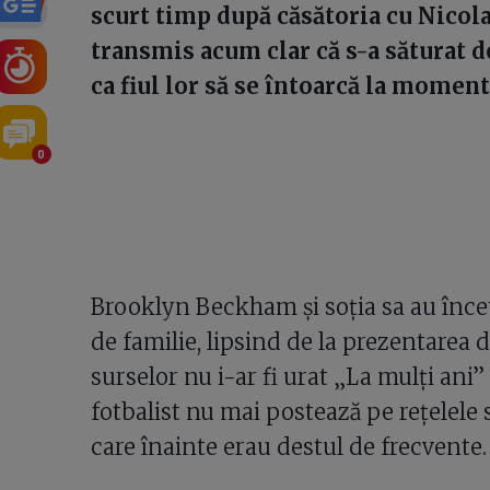
scurt timp după căsătoria cu Nicola P
transmis acum clar că s-a săturat de
ca fiul lor să se întoarcă la momentu
0
Brooklyn Beckham și soția sa au înce
de familie, lipsind de la prezentarea
surselor nu i-ar fi urat „La mulți ani
fotbalist nu mai postează pe rețelele 
care înainte erau destul de frecvente.