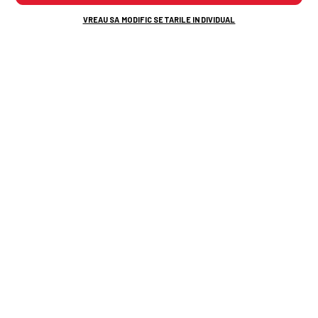
VREAU SA MODIFIC SETARILE INDIVIDUAL
TOP ȘTIRI
ȘTIRI SPORT
În timpul umilinței cu Tromso, Nelu Varga a