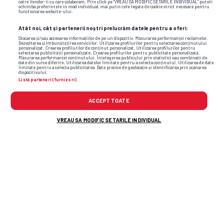
catre Vendor-ii cu care colaboram. Prin click pe “VREAU SA MODIFIC SETARILE INDIVIDUAL” puteti
schimba preferintele in mod individual, mai putin cele legate de cookie strict necesare pentru
CAMPIONATE
0
functionarea website-ului.
Marca anunță ce sancțiuni drastice
Atât noi, cât și partenerii noștri prelucrăm datele pentru a oferi:
riscă Valverde și Tchouameni după
Stocarea și/sau accesarea informațiilor de pe un dispozitiv. Măsurarea performanței reclamelor.
scandalul de la antrenament
Dezvoltarea și îmbunătățirea serviciilor. Utilizarea profilurilor pentru selectarea conținutului
personalizat. Crearea profilurilor de conținut personalizat. Utilizarea profilurilor pentru
selectarea publicității personalizate. Crearea profilurilor pentru publicitate personalizată.
Măsurarea performanței conținutului. Înțelegerea publicului prin statistici sau combinații de
date din surse diferite. Utilizarea datelor limitate pentru a selecta conținutul. Utilizarea de date
7
limitate pentru a selecta publicitatea. Date precise de geolocație și identificarea prin scanarea
dispozitivului.
Listă parteneri (furnizori)
ACCEPT TOATE
VREAU SA MODIFIC SETARILE INDIVIDUAL
SUPERLIGA
Fede Valverde, explicații halucinante