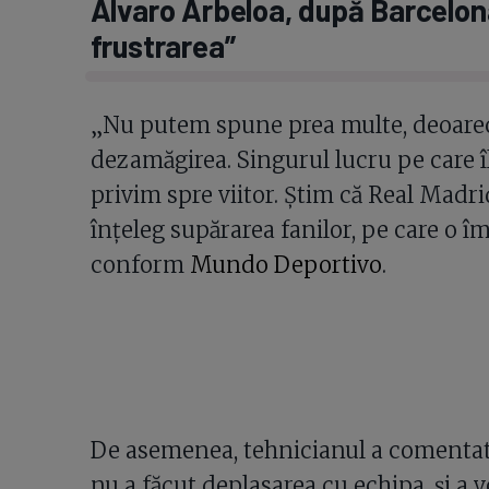
Alvaro Arbeloa, după Barcelon
frustrarea”
„Nu putem spune prea multe, deoarec
dezamăgirea. Singurul lucru pe care î
privim spre viitor. Știm că Real Madr
înțeleg supărarea fanilor, pe care o î
conform
Mundo Deportivo
.
De asemenea, tehnicianul a comentat
nu a făcut deplasarea cu echipa, și a v