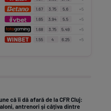
1.67
3.75
5.6
+
5
1.65
3.94
5.5
+
5
1.68
3.75
5.49
+
5
1.55
4
6.25
+
5
ne că îi dă afară de la CFR Cluj:
aloni, antrenori și câțiva dintre