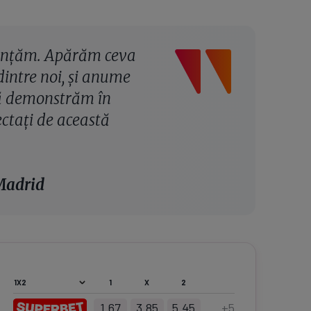
nunțăm. Apărăm ceva
intre noi, și anume
să demonstrăm în
ctați de această
Madrid
1
X
2
1.67
3.85
5.45
+
5