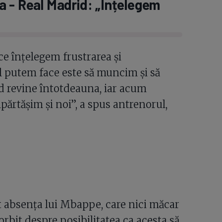
a - Real Madrid: „Înțelegem
e înțelegem frustrarea și
l putem face este să muncim și să
id revine întotdeauna, iar acum
mpărtășim și noi”, a spus antrenorul,
 absența lui Mbappe, care nici măcar
orbit despre posibilitatea ca acesta să