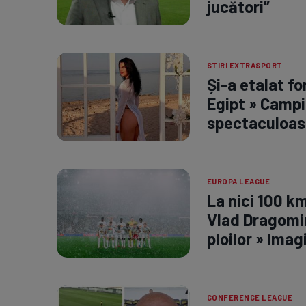
jucători”
STIRI EXTRASPORT
Și-a etalat fo
Egipt » Campi
spectaculoas
EUROPA LEAGUE
La nici 100 k
Vlad Dragomir
ploilor » Imag
CONFERENCE LEAGUE