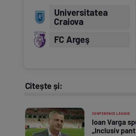
Universitatea
Craiova
FC Argeş
Citește și:
CONFERENCE LEAGUE
Ioan Varga spu
„Inclusiv pant