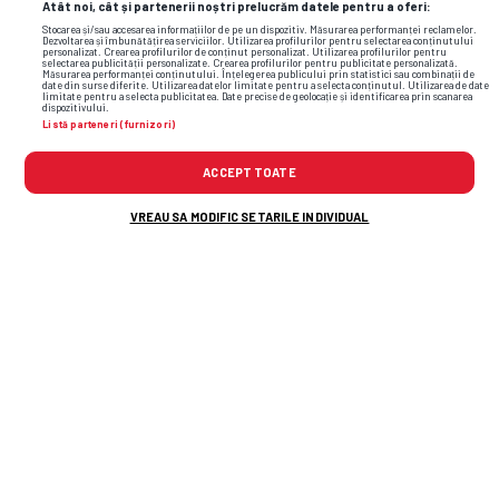
Atât noi, cât și partenerii noștri prelucrăm datele pentru a oferi:
Stocarea și/sau accesarea informațiilor de pe un dispozitiv. Măsurarea performanței reclamelor.
Dezvoltarea și îmbunătățirea serviciilor. Utilizarea profilurilor pentru selectarea conținutului
personalizat. Crearea profilurilor de conținut personalizat. Utilizarea profilurilor pentru
selectarea publicității personalizate. Crearea profilurilor pentru publicitate personalizată.
Măsurarea performanței conținutului. Înțelegerea publicului prin statistici sau combinații de
date din surse diferite. Utilizarea datelor limitate pentru a selecta conținutul. Utilizarea de date
limitate pentru a selecta publicitatea. Date precise de geolocație și identificarea prin scanarea
dispozitivului.
Listă parteneri (furnizori)
ACCEPT TOATE
VREAU SA MODIFIC SETARILE INDIVIDUAL