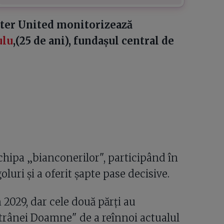
ster United monitorizează
ulu
,(25 de ani), fundașul central de
chipa „bianconerilor", participând în
luri și a oferit șapte pase decisive.
 2029, dar cele două părți au
ătrânei Doamne" de a reînnoi actualul