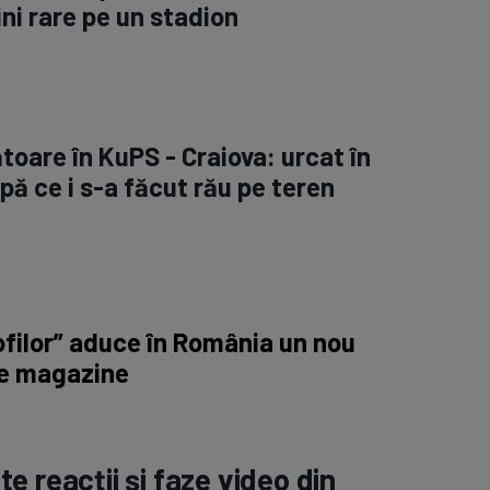
ini rare pe un stadion
toare în KuPS - Craiova: urcat în
ă ce i s-a făcut rău pe teren
filor” aduce în România un nou
e magazine
e reacții și faze video din