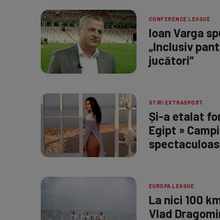
CONFERENCE LEAGUE
Ioan Varga spu
„Inclusiv pant
jucători”
STIRI EXTRASPORT
Și-a etalat fo
Egipt » Campi
spectaculoas
EUROPA LEAGUE
La nici 100 k
Vlad Dragomir