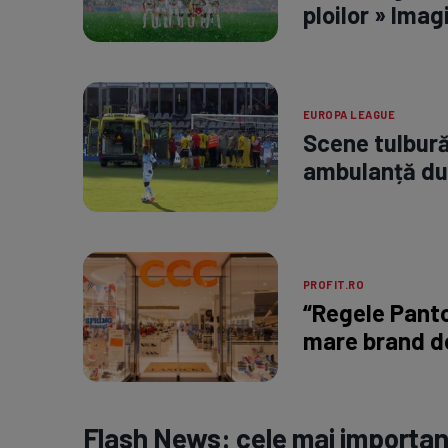
ploilor » Imag
EUROPA LEAGUE
Scene tulbură
ambulanță dup
PROFIT.RO
“Regele Panto
mare brand d
Flash News: cele mai important