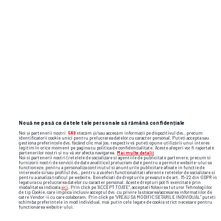
Nouă ne pasă ca datele tale personale să rămână confidențiale
Noi și partenerii noștri
589
stocăm și/sau accesăm informații pe dispozitivul dvs., precum
identificatorii cookie unici pentru prelucrarea datelor cu caracter personal. Puteți accepta sau
gestiona preferințele dvs. făcând clic mai jos, respectiv vă puteți opune utilizării unui interes
legitim în orice moment pe pagina cu politica de confidențialitate. Aceste alegeri vor fi raportate
partenerilor noștri și nu vă vor afecta navigarea.
Mai multe detalii
Noi si partenerii nostri (retelele de socializare si agentiile de publicitate partenere, precum si
furnizorii nostri de servicii de date analitice) prelucram date pentru a permite website-ului sa
functioneze, pentru a personaliza continutul si anunturile publicitare afisate in functie de
interesele si/sau profilul dvs., pentru a va oferi functionalitati aferente retelelor de socializare si
pentru a analiza traficul pe website. Beneficiati de drepturile prevazute de art. 15-22 din GDPR in
legatura cu prelucrarea datelor cu caracter personal. Aceste drepturi pot fi exercitate prin
modalitatea indicata
aici
. Prin click pe “ACCEPT TOATE”, acceptati folosirea tuturor Tehnologiilor
de tip Cookie, care implica inclusiv acceptul dvs. cu privire la stocarea/accesarea informatiilor de
catre Vendor-ii cu care colaboram. Prin click pe “VREAU SA MODIFIC SETARILE INDIVIDUAL” puteti
schimba preferintele in mod individual, mai putin cele legate de cookie strict necesare pentru
functionarea website-ului.