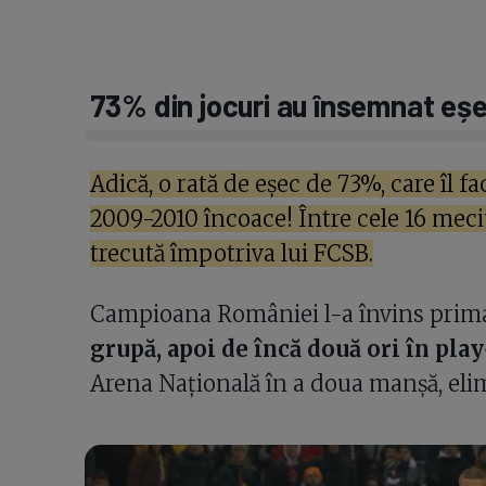
73% din jocuri au însemnat eș
Adică, o rată de eșec de 73%, care îl f
2009-2010 încoace! Între cele 16 meciur
trecută împotriva lui FCSB.
Campioana României l-a învins prima
grupă, apoi de încă două ori în play-
Arena Națională în a doua manșă, eli