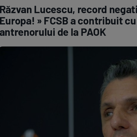
Răzvan Lucescu, record negativ 
Seri
Echipe
Europa! » FCSB a contribuit cu 
antrenorului de la PAOK
Program TV