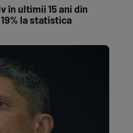
în ultimii 15 ani din
e A
Meciuri
Clasament
19% la statistica