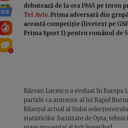
debutează de la ora 19:45 pe teren p
Tel Aviv
. Prima adversară din grup
această competiție (livetext pe GSP.r
Prima Sport 1) pentru românul de 5
2
Răzvan Lucescu a evoluat în Europa L
partide ca antrenor al lui Rapid Bucur
Bilanțul actual al fiului selecționeru
statisticilor furnizate de Opta, tehnic
mare procentaj al înfrângerilor!