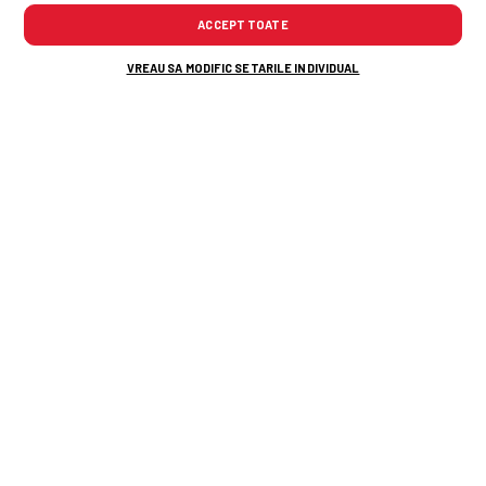
ACCEPT TOATE
VREAU SA MODIFIC SETARILE INDIVIDUAL
TOP ȘTIRI
ȘTIRI SPORT