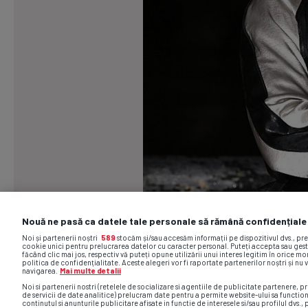
Nouă ne pasă ca datele tale personale să rămână confidențiale
Noi și partenerii noștri
589
stocăm și/sau accesăm informații pe dispozitivul dvs., pr
cookie unici pentru prelucrarea datelor cu caracter personal. Puteți accepta sau gest
făcând clic mai jos, respectiv vă puteți opune utilizării unui interes legitim în orice 
politica de confidențialitate. Aceste alegeri vor fi raportate partenerilor noștri și nu 
navigarea.
Mai multe detalii
Noi si partenerii nostri (retelele de socializare si agentiile de publicitate partenere, pr
de servicii de date analitice) prelucram date pentru a permite website-ului sa functio
continutul si anunturile publicitare afisate in functie de interesele si/sau profilul dvs., 