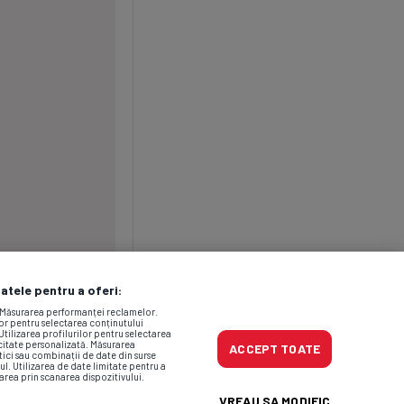
datele pentru a oferi:
. Măsurarea performanței reclamelor.
lor pentru selectarea conținutului
Utilizarea profilurilor pentru selectarea
icitate personalizată. Măsurarea
ACCEPT TOATE
tici sau combinații de date din surse
ul. Utilizarea de date limitate pentru a
area prin scanarea dispozitivului.
VREAU SA MODIFIC