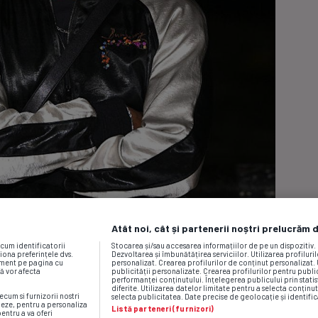
Atât noi, cât și partenerii noștri prelucrăm 
ecum identificatorii
Stocarea și/sau accesarea informațiilor de pe un dispozitiv
iona preferințele dvs.
Dezvoltarea și îmbunătățirea serviciilor. Utilizarea profiluri
moment pe pagina cu
personalizat. Crearea profilurilor de conținut personalizat. 
vă vor afecta
publicității personalizate. Crearea profilurilor pentru publ
performanței conținutului. Înțelegerea publicului prin statis
diferite. Utilizarea datelor limitate pentru a selecta conținut
ecum si furnizorii nostri
selecta publicitatea. Date precise de geolocație și identific
neze, pentru a personaliza
Listă parteneri (furnizori)
pentru a va oferi