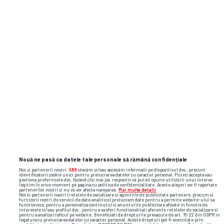
Nouă ne pasă ca datele tale personale să rămână confidențiale
Noi și partenerii noștri
589
stocăm și/sau accesăm informații pe dispozitivul dvs., precum
identificatorii cookie unici pentru prelucrarea datelor cu caracter personal. Puteți accepta sau
gestiona preferințele dvs. făcând clic mai jos, respectiv vă puteți opune utilizării unui interes
legitim în orice moment pe pagina cu politica de confidențialitate. Aceste alegeri vor fi raportate
partenerilor noștri și nu vă vor afecta navigarea.
Mai multe detalii
Noi si partenerii nostri (retelele de socializare si agentiile de publicitate partenere, precum si
furnizorii nostri de servicii de date analitice) prelucram date pentru a permite website-ului sa
functioneze, pentru a personaliza continutul si anunturile publicitare afisate in functie de
interesele si/sau profilul dvs., pentru a va oferi functionalitati aferente retelelor de socializare si
pentru a analiza traficul pe website. Beneficiati de drepturile prevazute de art. 15-22 din GDPR in
legatura cu prelucrarea datelor cu caracter personal. Aceste drepturi pot fi exercitate prin