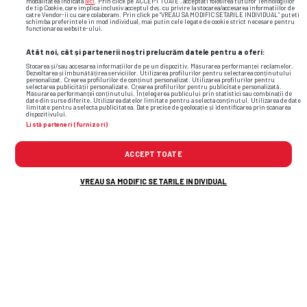
modalitatea indicata
aici
. Prin click pe “ACCEPT TOATE”, acceptati folosirea tuturor Tehnologiilor
de tip Cookie, care implica inclusiv acceptul dvs. cu privire la stocarea/accesarea informatiilor de
catre Vendor-ii cu care colaboram. Prin click pe “VREAU SA MODIFIC SETARILE INDIVIDUAL” puteti
schimba preferintele in mod individual, mai putin cele legate de cookie strict necesare pentru
functionarea website-ului.
Atât noi, cât și partenerii noștri prelucrăm datele pentru a oferi:
Stocarea și/sau accesarea informațiilor de pe un dispozitiv. Măsurarea performanței reclamelor.
Dezvoltarea și îmbunătățirea serviciilor. Utilizarea profilurilor pentru selectarea conținutului
personalizat. Crearea profilurilor de conținut personalizat. Utilizarea profilurilor pentru
selectarea publicității personalizate. Crearea profilurilor pentru publicitate personalizată.
Măsurarea performanței conținutului. Înțelegerea publicului prin statistici sau combinații de
date din surse diferite. Utilizarea datelor limitate pentru a selecta conținutul. Utilizarea de date
limitate pentru a selecta publicitatea. Date precise de geolocație și identificarea prin scanarea
dispozitivului.
Listă parteneri (furnizori)
ACCEPT TOATE
VREAU SA MODIFIC SETARILE INDIVIDUAL
Foto
23
/44
: Imagini de pe podium la Săptămâna Modei de la Londra /
FOTO: GettyImages