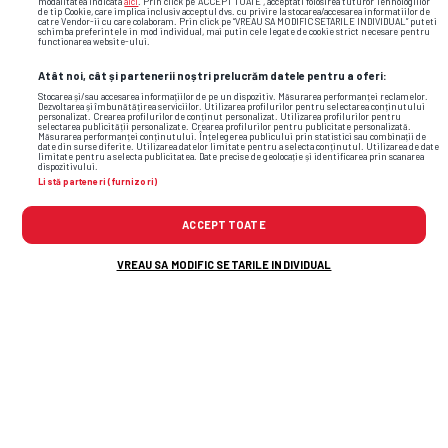
modalitatea indicata
aici
. Prin click pe “ACCEPT TOATE”, acceptati folosirea tuturor Tehnologiilor
de tip Cookie, care implica inclusiv acceptul dvs. cu privire la stocarea/accesarea informatiilor de
catre Vendor-ii cu care colaboram. Prin click pe “VREAU SA MODIFIC SETARILE INDIVIDUAL” puteti
schimba preferintele in mod individual, mai putin cele legate de cookie strict necesare pentru
functionarea website-ului.
Atât noi, cât și partenerii noștri prelucrăm datele pentru a oferi:
Stocarea și/sau accesarea informațiilor de pe un dispozitiv. Măsurarea performanței reclamelor.
Dezvoltarea și îmbunătățirea serviciilor. Utilizarea profilurilor pentru selectarea conținutului
personalizat. Crearea profilurilor de conținut personalizat. Utilizarea profilurilor pentru
selectarea publicității personalizate. Crearea profilurilor pentru publicitate personalizată.
Măsurarea performanței conținutului. Înțelegerea publicului prin statistici sau combinații de
date din surse diferite. Utilizarea datelor limitate pentru a selecta conținutul. Utilizarea de date
limitate pentru a selecta publicitatea. Date precise de geolocație și identificarea prin scanarea
dispozitivului.
Listă parteneri (furnizori)
ACCEPT TOATE
VREAU SA MODIFIC SETARILE INDIVIDUAL
Foto
9
/44
: Imagini de pe podium la Săptămâna Modei de la Londra /
FOTO: GettyImages