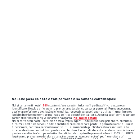
Nouă ne pasă ca datele tale personale să rămână confidențiale
Noi și partenerii noștri
589
stocăm și/sau accesăm informații pe dispozitivul dvs., precum
identificatorii cookie unici pentru prelucrarea datelor cu caracter personal. Puteți accepta sau
gestiona preferințele dvs. făcând clic mai jos, respectiv vă puteți opune utilizării unui interes
legitim în orice moment pe pagina cu politica de confidențialitate. Aceste alegeri vor fi raportate
partenerilor noștri și nu vă vor afecta navigarea.
Mai multe detalii
Noi si partenerii nostri (retelele de socializare si agentiile de publicitate partenere, precum si
furnizorii nostri de servicii de date analitice) prelucram date pentru a permite website-ului sa
functioneze, pentru a personaliza continutul si anunturile publicitare afisate in functie de
interesele si/sau profilul dvs., pentru a va oferi functionalitati aferente retelelor de socializare si
pentru a analiza traficul pe website. Beneficiati de drepturile prevazute de art. 15-22 din GDPR in
legatura cu prelucrarea datelor cu caracter personal. Aceste drepturi pot fi exercitate prin