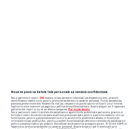
Nouă ne pasă ca datele tale personale să rămână confidențiale
Noi și partenerii noștri
589
stocăm și/sau accesăm informații pe dispozitivul dvs., precum
identificatorii cookie unici pentru prelucrarea datelor cu caracter personal. Puteți accepta sau
gestiona preferințele dvs. făcând clic mai jos, respectiv vă puteți opune utilizării unui interes
legitim în orice moment pe pagina cu politica de confidențialitate. Aceste alegeri vor fi raportate
partenerilor noștri și nu vă vor afecta navigarea.
Mai multe detalii
Noi si partenerii nostri (retelele de socializare si agentiile de publicitate partenere, precum si
furnizorii nostri de servicii de date analitice) prelucram date pentru a permite website-ului sa
functioneze, pentru a personaliza continutul si anunturile publicitare afisate in functie de
interesele si/sau profilul dvs., pentru a va oferi functionalitati aferente retelelor de socializare si
pentru a analiza traficul pe website. Beneficiati de drepturile prevazute de art. 15-22 din GDPR in
legatura cu prelucrarea datelor cu caracter personal. Aceste drepturi pot fi exercitate prin