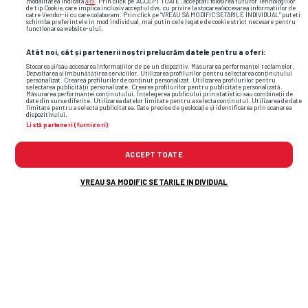
modalitatea indicata
aici
. Prin click pe “ACCEPT TOATE”, acceptati folosirea tuturor Tehnologiilor
de tip Cookie, care implica inclusiv acceptul dvs. cu privire la stocarea/accesarea informatiilor de
catre Vendor-ii cu care colaboram. Prin click pe “VREAU SA MODIFIC SETARILE INDIVIDUAL” puteti
schimba preferintele in mod individual, mai putin cele legate de cookie strict necesare pentru
functionarea website-ului.
Atât noi, cât și partenerii noștri prelucrăm datele pentru a oferi:
Stocarea și/sau accesarea informațiilor de pe un dispozitiv. Măsurarea performanței reclamelor.
Dezvoltarea și îmbunătățirea serviciilor. Utilizarea profilurilor pentru selectarea conținutului
personalizat. Crearea profilurilor de conținut personalizat. Utilizarea profilurilor pentru
selectarea publicității personalizate. Crearea profilurilor pentru publicitate personalizată.
Măsurarea performanței conținutului. Înțelegerea publicului prin statistici sau combinații de
date din surse diferite. Utilizarea datelor limitate pentru a selecta conținutul. Utilizarea de date
limitate pentru a selecta publicitatea. Date precise de geolocație și identificarea prin scanarea
dispozitivului.
Listă parteneri (furnizori)
ACCEPT TOATE
VREAU SA MODIFIC SETARILE INDIVIDUAL
Foto
22
/44
: Curtis Jones, la Săptămâna Modei din Londra / FOTO:
GettyImages