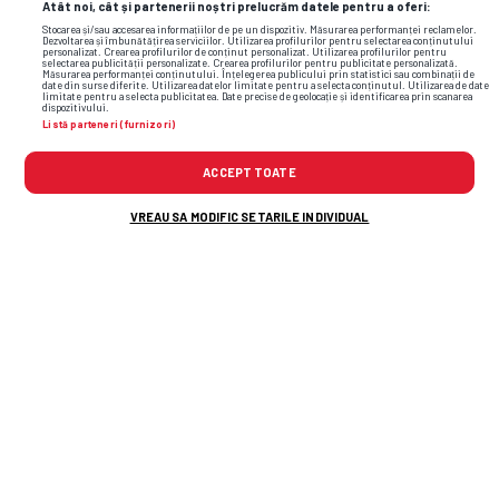
Atât noi, cât și partenerii noștri prelucrăm datele pentru a oferi:
Stocarea și/sau accesarea informațiilor de pe un dispozitiv. Măsurarea performanței reclamelor.
Dezvoltarea și îmbunătățirea serviciilor. Utilizarea profilurilor pentru selectarea conținutului
personalizat. Crearea profilurilor de conținut personalizat. Utilizarea profilurilor pentru
selectarea publicității personalizate. Crearea profilurilor pentru publicitate personalizată.
Măsurarea performanței conținutului. Înțelegerea publicului prin statistici sau combinații de
date din surse diferite. Utilizarea datelor limitate pentru a selecta conținutul. Utilizarea de date
limitate pentru a selecta publicitatea. Date precise de geolocație și identificarea prin scanarea
dispozitivului.
Listă parteneri (furnizori)
ACCEPT TOATE
VREAU SA MODIFIC SETARILE INDIVIDUAL