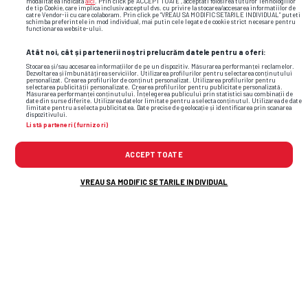
modalitatea indicata
aici
. Prin click pe “ACCEPT TOATE”, acceptati folosirea tuturor Tehnologiilor
de tip Cookie, care implica inclusiv acceptul dvs. cu privire la stocarea/accesarea informatiilor de
catre Vendor-ii cu care colaboram. Prin click pe “VREAU SA MODIFIC SETARILE INDIVIDUAL” puteti
schimba preferintele in mod individual, mai putin cele legate de cookie strict necesare pentru
functionarea website-ului.
Atât noi, cât și partenerii noștri prelucrăm datele pentru a oferi:
Stocarea și/sau accesarea informațiilor de pe un dispozitiv. Măsurarea performanței reclamelor.
Dezvoltarea și îmbunătățirea serviciilor. Utilizarea profilurilor pentru selectarea conținutului
personalizat. Crearea profilurilor de conținut personalizat. Utilizarea profilurilor pentru
selectarea publicității personalizate. Crearea profilurilor pentru publicitate personalizată.
Măsurarea performanței conținutului. Înțelegerea publicului prin statistici sau combinații de
date din surse diferite. Utilizarea datelor limitate pentru a selecta conținutul. Utilizarea de date
limitate pentru a selecta publicitatea. Date precise de geolocație și identificarea prin scanarea
dispozitivului.
Listă parteneri (furnizori)
ACCEPT TOATE
VREAU SA MODIFIC SETARILE INDIVIDUAL
Foto
13
/44
: Imagini de pe podium la Săptămâna Modei de la Londra /
FOTO: GettyImages