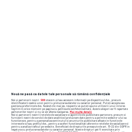
Nouă ne pasă ca datele tale personale să rămână confidențiale
Noi și partenerii noștri
589
stocăm și/sau accesăm informații pe dispozitivul dvs., precum
identificatorii cookie unici pentru prelucrarea datelor cu caracter personal. Puteți accepta sau
gestiona preferințele dvs. făcând clic mai jos, respectiv vă puteți opune utilizării unui interes
legitim în orice moment pe pagina cu politica de confidențialitate. Aceste alegeri vor fi raportate
partenerilor noștri și nu vă vor afecta navigarea.
Mai multe detalii
Noi si partenerii nostri (retelele de socializare si agentiile de publicitate partenere, precum si
furnizorii nostri de servicii de date analitice) prelucram date pentru a permite website-ului sa
functioneze, pentru a personaliza continutul si anunturile publicitare afisate in functie de
interesele si/sau profilul dvs., pentru a va oferi functionalitati aferente retelelor de socializare si
pentru a analiza traficul pe website. Beneficiati de drepturile prevazute de art. 15-22 din GDPR in
legatura cu prelucrarea datelor cu caracter personal. Aceste drepturi pot fi exercitate prin