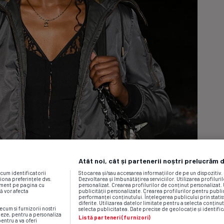
Atât noi, cât și partenerii noștri prelucrăm 
ecum identificatorii
Stocarea și/sau accesarea informațiilor de pe un dispozitiv
iona preferințele dvs.
Dezvoltarea și îmbunătățirea serviciilor. Utilizarea profiluri
moment pe pagina cu
personalizat. Crearea profilurilor de conținut personalizat. 
vă vor afecta
publicității personalizate. Crearea profilurilor pentru publ
performanței conținutului. Înțelegerea publicului prin statis
diferite. Utilizarea datelor limitate pentru a selecta conținut
ecum si furnizorii nostri
selecta publicitatea. Date precise de geolocație și identific
neze, pentru a personaliza
Listă parteneri (furnizori)
pentru a va oferi