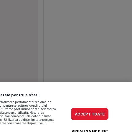
datele pentru a oferi:
. Măsurarea performanței reclamelor.
lor pentru selectarea conținutului
Utilizarea profilurilor pentru selectarea
icitate personalizată. Măsurarea
ACCEPT TOATE
tici sau combinații de date din surse
ul. Utilizarea de date limitate pentru a
area prin scanarea dispozitivului.
VREAU SA MODIFIC