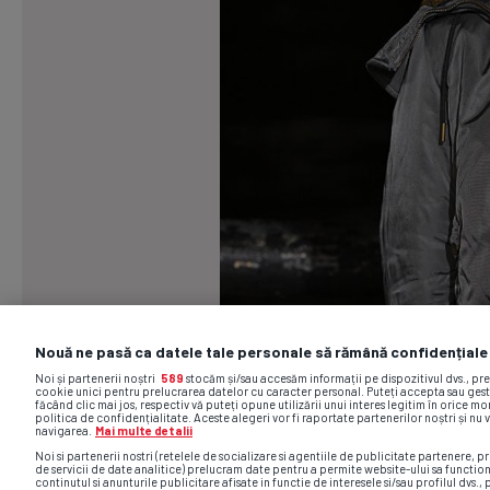
Nouă ne pasă ca datele tale personale să rămână confidențiale
Noi și partenerii noștri
589
stocăm și/sau accesăm informații pe dispozitivul dvs., pr
cookie unici pentru prelucrarea datelor cu caracter personal. Puteți accepta sau gest
făcând clic mai jos, respectiv vă puteți opune utilizării unui interes legitim în orice 
politica de confidențialitate. Aceste alegeri vor fi raportate partenerilor noștri și nu 
navigarea.
Mai multe detalii
Noi si partenerii nostri (retelele de socializare si agentiile de publicitate partenere, pr
de servicii de date analitice) prelucram date pentru a permite website-ului sa functio
continutul si anunturile publicitare afisate in functie de interesele si/sau profilul dvs., 