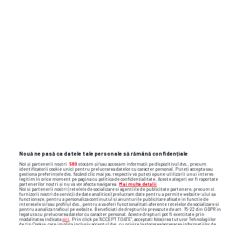
Nouă ne pasă ca datele tale personale să rămână confidențiale
Noi și partenerii noștri
589
stocăm și/sau accesăm informații pe dispozitivul dvs., precum
identificatorii cookie unici pentru prelucrarea datelor cu caracter personal. Puteți accepta sau
gestiona preferințele dvs. făcând clic mai jos, respectiv vă puteți opune utilizării unui interes
legitim în orice moment pe pagina cu politica de confidențialitate. Aceste alegeri vor fi raportate
partenerilor noștri și nu vă vor afecta navigarea.
Mai multe detalii
Noi si partenerii nostri (retelele de socializare si agentiile de publicitate partenere, precum si
furnizorii nostri de servicii de date analitice) prelucram date pentru a permite website-ului sa
functioneze, pentru a personaliza continutul si anunturile publicitare afisate in functie de
interesele si/sau profilul dvs., pentru a va oferi functionalitati aferente retelelor de socializare si
pentru a analiza traficul pe website. Beneficiati de drepturile prevazute de art. 15-22 din GDPR in
legatura cu prelucrarea datelor cu caracter personal. Aceste drepturi pot fi exercitate prin
modalitatea indicata
aici
. Prin click pe “ACCEPT TOATE”, acceptati folosirea tuturor Tehnologiilor
de tip Cookie, care implica inclusiv acceptul dvs. cu privire la stocarea/accesarea informatiilor de