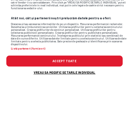
catre Vendor-ii cu care colaboram. Prin click pe “VREAU SA MODIFIC SETARILE INDIVIDUAL” puteti
schimba preferintele in mod individual, mai putin cele legate de cookie strict necesare pentru
functionarea website-ului.
Atât noi, cât și partenerii noștri prelucrăm datele pentru a oferi:
Stocarea și/sau accesarea informațiilor de pe un dispozitiv. Măsurarea performanței reclamelor.
Dezvoltarea și îmbunătățirea serviciilor. Utilizarea profilurilor pentru selectarea conținutului
personalizat. Crearea profilurilor de conținut personalizat. Utilizarea profilurilor pentru
selectarea publicității personalizate. Crearea profilurilor pentru publicitate personalizată.
Măsurarea performanței conținutului. Înțelegerea publicului prin statistici sau combinații de
date din surse diferite. Utilizarea datelor limitate pentru a selecta conținutul. Utilizarea de date
limitate pentru a selecta publicitatea. Date precise de geolocație și identificarea prin scanarea
dispozitivului.
Listă parteneri (furnizori)
ACCEPT TOATE
Foto
37
/44
: Leah Williamson, la Săptămâna Modei din Londra / FOTO:
VREAU SA MODIFIC SETARILE INDIVIDUAL
GettyImages