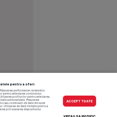
datele pentru a oferi:
. Măsurarea performanței reclamelor.
lor pentru selectarea conținutului
Utilizarea profilurilor pentru selectarea
icitate personalizată. Măsurarea
ACCEPT TOATE
tici sau combinații de date din surse
ul. Utilizarea de date limitate pentru a
area prin scanarea dispozitivului.
VREAU SA MODIFIC