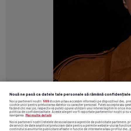
Nouă ne pasă ca datele tale personale să rămână confidențiale
Noi și partenerii noștri
589
stocăm și/sau accesăm informații pe dispozitivul dvs., pr
cookie unici pentru prelucrarea datelor cu caracter personal. Puteți accepta sau gest
făcând clic mai jos, respectiv vă puteți opune utilizării unui interes legitim în orice 
politica de confidențialitate. Aceste alegeri vor fi raportate partenerilor noștri și nu 
navigarea.
Mai multe detalii
Noi si partenerii nostri (retelele de socializare si agentiile de publicitate partenere, pr
de servicii de date analitice) prelucram date pentru a permite website-ului sa functio
continutul si anunturile publicitare afisate in functie de interesele si/sau profilul dvs., 