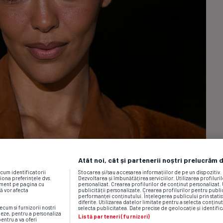
Atât noi, cât și partenerii noștri prelucrăm 
ecum identificatorii
Stocarea și/sau accesarea informațiilor de pe un dispozitiv
iona preferințele dvs.
Dezvoltarea și îmbunătățirea serviciilor. Utilizarea profiluri
moment pe pagina cu
personalizat. Crearea profilurilor de conținut personalizat. 
vă vor afecta
publicității personalizate. Crearea profilurilor pentru publ
performanței conținutului. Înțelegerea publicului prin statis
diferite. Utilizarea datelor limitate pentru a selecta conținut
ecum si furnizorii nostri
selecta publicitatea. Date precise de geolocație și identific
neze, pentru a personaliza
Listă parteneri (furnizori)
pentru a va oferi