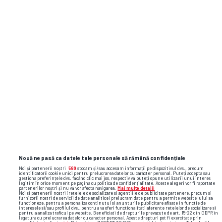
Nouă ne pasă ca datele tale personale să rămână confidențiale
Noi și partenerii noștri
589
stocăm și/sau accesăm informații pe dispozitivul dvs., precum
identificatorii cookie unici pentru prelucrarea datelor cu caracter personal. Puteți accepta sau
gestiona preferințele dvs. făcând clic mai jos, respectiv vă puteți opune utilizării unui interes
legitim în orice moment pe pagina cu politica de confidențialitate. Aceste alegeri vor fi raportate
partenerilor noștri și nu vă vor afecta navigarea.
Mai multe detalii
Noi si partenerii nostri (retelele de socializare si agentiile de publicitate partenere, precum si
furnizorii nostri de servicii de date analitice) prelucram date pentru a permite website-ului sa
functioneze, pentru a personaliza continutul si anunturile publicitare afisate in functie de
interesele si/sau profilul dvs., pentru a va oferi functionalitati aferente retelelor de socializare si
pentru a analiza traficul pe website. Beneficiati de drepturile prevazute de art. 15-22 din GDPR in
legatura cu prelucrarea datelor cu caracter personal. Aceste drepturi pot fi exercitate prin