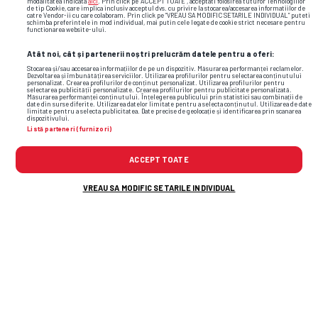
modalitatea indicata
aici
. Prin click pe “ACCEPT TOATE”, acceptati folosirea tuturor Tehnologiilor
de tip Cookie, care implica inclusiv acceptul dvs. cu privire la stocarea/accesarea informatiilor de
catre Vendor-ii cu care colaboram. Prin click pe “VREAU SA MODIFIC SETARILE INDIVIDUAL” puteti
schimba preferintele in mod individual, mai putin cele legate de cookie strict necesare pentru
functionarea website-ului.
Atât noi, cât și partenerii noștri prelucrăm datele pentru a oferi:
Stocarea și/sau accesarea informațiilor de pe un dispozitiv. Măsurarea performanței reclamelor.
Dezvoltarea și îmbunătățirea serviciilor. Utilizarea profilurilor pentru selectarea conținutului
personalizat. Crearea profilurilor de conținut personalizat. Utilizarea profilurilor pentru
selectarea publicității personalizate. Crearea profilurilor pentru publicitate personalizată.
Măsurarea performanței conținutului. Înțelegerea publicului prin statistici sau combinații de
date din surse diferite. Utilizarea datelor limitate pentru a selecta conținutul. Utilizarea de date
limitate pentru a selecta publicitatea. Date precise de geolocație și identificarea prin scanarea
dispozitivului.
Listă parteneri (furnizori)
ACCEPT TOATE
VREAU SA MODIFIC SETARILE INDIVIDUAL
Foto
36
/44
: Leah Williamson, la Săptămâna Modei din Londra / FOTO:
GettyImages