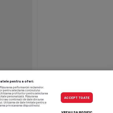
datele pentru a oferi:
. Măsurarea performanței reclamelor.
lor pentru selectarea conținutului
Utilizarea profilurilor pentru selectarea
icitate personalizată. Măsurarea
ACCEPT TOATE
tici sau combinații de date din surse
ul. Utilizarea de date limitate pentru a
area prin scanarea dispozitivului.
VREAU SA MODIFIC