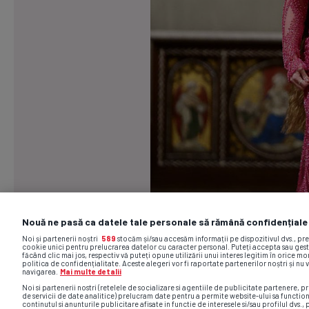
Nouă ne pasă ca datele tale personale să rămână confidențiale
Noi și partenerii noștri
589
stocăm și/sau accesăm informații pe dispozitivul dvs., pr
cookie unici pentru prelucrarea datelor cu caracter personal. Puteți accepta sau gest
făcând clic mai jos, respectiv vă puteți opune utilizării unui interes legitim în orice 
politica de confidențialitate. Aceste alegeri vor fi raportate partenerilor noștri și nu 
navigarea.
Mai multe detalii
Noi si partenerii nostri (retelele de socializare si agentiile de publicitate partenere, pr
de servicii de date analitice) prelucram date pentru a permite website-ului sa functio
continutul si anunturile publicitare afisate in functie de interesele si/sau profilul dvs., 