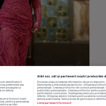
Atât noi, cât și partenerii noștri prelucrăm 
ecum identificatorii
Stocarea și/sau accesarea informațiilor de pe un dispozitiv
iona preferințele dvs.
Dezvoltarea și îmbunătățirea serviciilor. Utilizarea profiluri
moment pe pagina cu
personalizat. Crearea profilurilor de conținut personalizat. 
vă vor afecta
publicității personalizate. Crearea profilurilor pentru publ
performanței conținutului. Înțelegerea publicului prin statis
diferite. Utilizarea datelor limitate pentru a selecta conținut
ecum si furnizorii nostri
selecta publicitatea. Date precise de geolocație și identific
neze, pentru a personaliza
Listă parteneri (furnizori)
pentru a va oferi