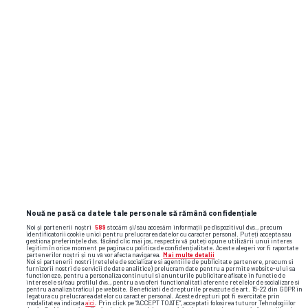
Nouă ne pasă ca datele tale personale să rămână confidențiale
Noi și partenerii noștri
589
stocăm și/sau accesăm informații pe dispozitivul dvs., precum
identificatorii cookie unici pentru prelucrarea datelor cu caracter personal. Puteți accepta sau
gestiona preferințele dvs. făcând clic mai jos, respectiv vă puteți opune utilizării unui interes
legitim în orice moment pe pagina cu politica de confidențialitate. Aceste alegeri vor fi raportate
partenerilor noștri și nu vă vor afecta navigarea.
Mai multe detalii
Noi si partenerii nostri (retelele de socializare si agentiile de publicitate partenere, precum si
furnizorii nostri de servicii de date analitice) prelucram date pentru a permite website-ului sa
functioneze, pentru a personaliza continutul si anunturile publicitare afisate in functie de
interesele si/sau profilul dvs., pentru a va oferi functionalitati aferente retelelor de socializare si
pentru a analiza traficul pe website. Beneficiati de drepturile prevazute de art. 15-22 din GDPR in
legatura cu prelucrarea datelor cu caracter personal. Aceste drepturi pot fi exercitate prin
modalitatea indicata
aici
. Prin click pe “ACCEPT TOATE”, acceptati folosirea tuturor Tehnologiilor