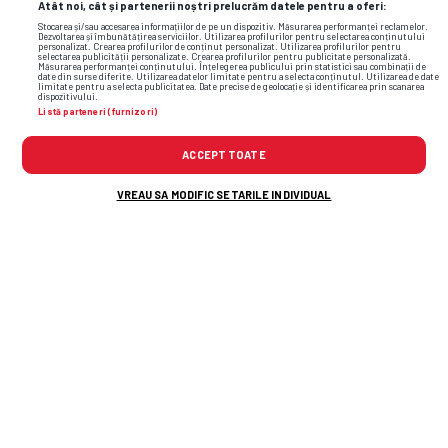
Atât noi, cât și partenerii noștri prelucrăm datele pentru a oferi:
Stocarea și/sau accesarea informațiilor de pe un dispozitiv. Măsurarea performanței reclamelor.
Dezvoltarea și îmbunătățirea serviciilor. Utilizarea profilurilor pentru selectarea conținutului
personalizat. Crearea profilurilor de conținut personalizat. Utilizarea profilurilor pentru
selectarea publicității personalizate. Crearea profilurilor pentru publicitate personalizată.
Măsurarea performanței conținutului. Înțelegerea publicului prin statistici sau combinații de
date din surse diferite. Utilizarea datelor limitate pentru a selecta conținutul. Utilizarea de date
limitate pentru a selecta publicitatea. Date precise de geolocație și identificarea prin scanarea
dispozitivului.
Listă parteneri (furnizori)
ACCEPT TOATE
VREAU SA MODIFIC SETARILE INDIVIDUAL