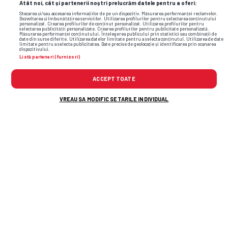
Atât noi, cât și partenerii noștri prelucrăm datele pentru a oferi:
Stocarea și/sau accesarea informațiilor de pe un dispozitiv. Măsurarea performanței reclamelor.
Dezvoltarea și îmbunătățirea serviciilor. Utilizarea profilurilor pentru selectarea conținutului
personalizat. Crearea profilurilor de conținut personalizat. Utilizarea profilurilor pentru
selectarea publicității personalizate. Crearea profilurilor pentru publicitate personalizată.
Măsurarea performanței conținutului. Înțelegerea publicului prin statistici sau combinații de
date din surse diferite. Utilizarea datelor limitate pentru a selecta conținutul. Utilizarea de date
limitate pentru a selecta publicitatea. Date precise de geolocație și identificarea prin scanarea
dispozitivului.
Listă parteneri (furnizori)
ACCEPT TOATE
VREAU SA MODIFIC SETARILE INDIVIDUAL