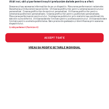
Atât noi, cât și partenerii noștri prelucrăm datele pentru a oferi:
Stocarea și/sau accesarea informațiilor de pe un dispozitiv. Măsurarea performanței reclamelor.
Dezvoltarea și îmbunătățirea serviciilor. Utilizarea profilurilor pentru selectarea conținutului
personalizat. Crearea profilurilor de conținut personalizat. Utilizarea profilurilor pentru
selectarea publicității personalizate. Crearea profilurilor pentru publicitate personalizată.
Măsurarea performanței conținutului. Înțelegerea publicului prin statistici sau combinații de
date din surse diferite. Utilizarea datelor limitate pentru a selecta conținutul. Utilizarea de date
limitate pentru a selecta publicitatea. Date precise de geolocație și identificarea prin scanarea
dispozitivului.
Listă parteneri (furnizori)
ACCEPT TOATE
VREAU SA MODIFIC SETARILE INDIVIDUAL