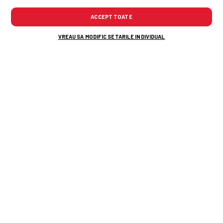
ACCEPT TOATE
didier deschamps
franta
cupa mondială
william saliba
VREAU SA MODIFIC SETARILE INDIVIDUAL