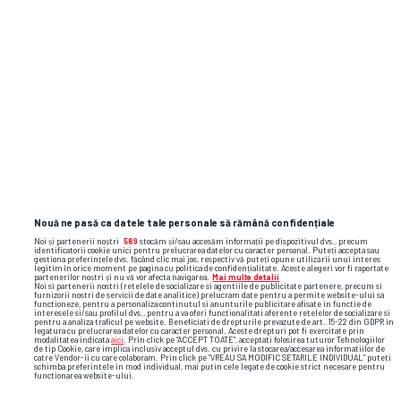
TOP ȘTIRI
ȘTIRI SPORT
Nouă ne pasă ca datele tale personale să rămână confidențiale
Noi și partenerii noștri
589
stocăm și/sau accesăm informații pe dispozitivul dvs., precum
identificatorii cookie unici pentru prelucrarea datelor cu caracter personal. Puteți accepta sau
gestiona preferințele dvs. făcând clic mai jos, respectiv vă puteți opune utilizării unui interes
legitim în orice moment pe pagina cu politica de confidențialitate. Aceste alegeri vor fi raportate
partenerilor noștri și nu vă vor afecta navigarea.
Mai multe detalii
Noi si partenerii nostri (retelele de socializare si agentiile de publicitate partenere, precum si
furnizorii nostri de servicii de date analitice) prelucram date pentru a permite website-ului sa
functioneze, pentru a personaliza continutul si anunturile publicitare afisate in functie de
interesele si/sau profilul dvs., pentru a va oferi functionalitati aferente retelelor de socializare si
pentru a analiza traficul pe website. Beneficiati de drepturile prevazute de art. 15-22 din GDPR in
legatura cu prelucrarea datelor cu caracter personal. Aceste drepturi pot fi exercitate prin
modalitatea indicata
aici
. Prin click pe “ACCEPT TOATE”, acceptati folosirea tuturor Tehnologiilor
de tip Cookie, care implica inclusiv acceptul dvs. cu privire la stocarea/accesarea informatiilor de
catre Vendor-ii cu care colaboram. Prin click pe “VREAU SA MODIFIC SETARILE INDIVIDUAL” puteti
schimba preferintele in mod individual, mai putin cele legate de cookie strict necesare pentru
functionarea website-ului.