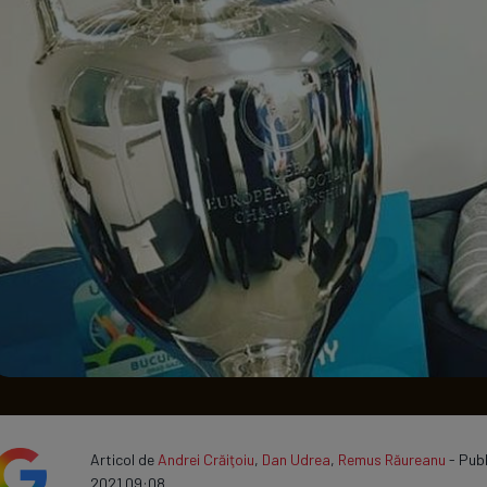
Seri
Echipe
Program TV
Articol de
Andrei Crăiţoiu
,
Dan Udrea
,
Remus Răureanu
- Publ
2021 09:08