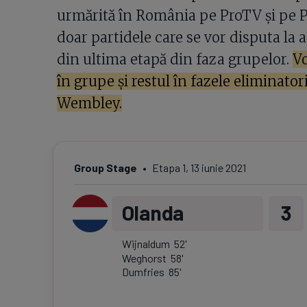
urmărită în România pe ProTV și pe Pr
doar partidele care se vor disputa la 
din ultima etapă din faza grupelor.
Vo
în grupe și restul în fazele eliminatori
Wembley.
Group Stage
Etapa
1
,
13 iunie 2021
Olanda
3
Wijnaldum
52
'
Weghorst
58
'
Dumfries
85
'