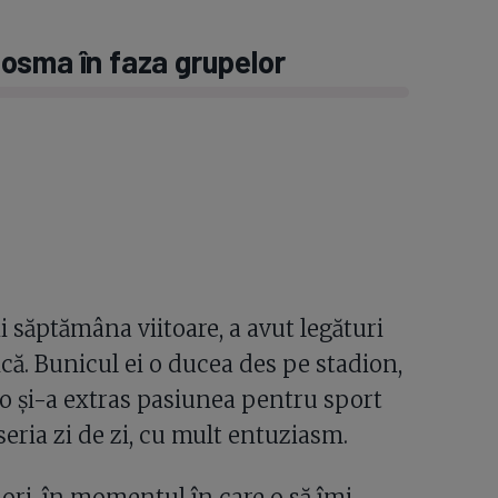
osma în faza grupelor
 săptămâna viitoare, a avut legături
că. Bunicul ei o ducea des pe stadion,
olo și-a extras pasiunea pentru sport
seria zi de zi, cu mult entuziasm.
ori, în momentul în care o să îmi