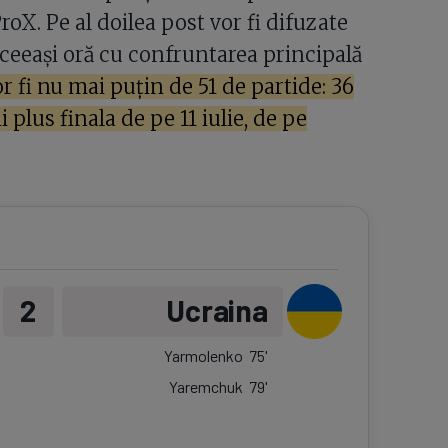
oX. Pe al doilea post vor fi difuzate
aceeași oră cu confruntarea principală
r fi nu mai puțin de 51 de partide: 36
i plus finala de pe 11 iulie, de pe
2
Ucraina
Yarmolenko
75
'
Yaremchuk
79
'