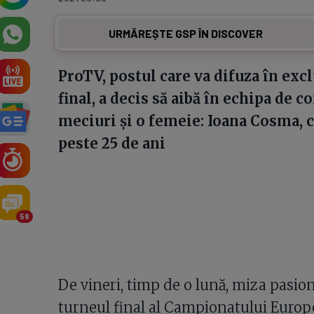
URMĂREȘTE GSP ÎN DISCOVER
ProTV, postul care va difuza în exc
final, a decis să aibă în echipa de 
meciuri și o femeie: Ioana Cosma, c
peste 25 de ani
58
De vineri, timp de o lună, miza pasion
turneul final al Campionatului Europe