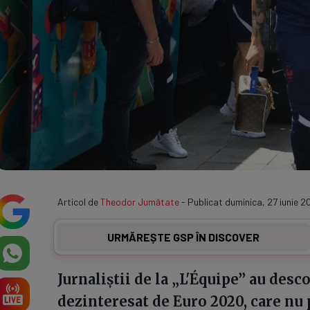
Articol de
Theodor Jumătate
- Publicat duminica, 27 iunie 2
URMĂREȘTE GSP ÎN DISCOVER
Jurnaliștii de la „L'Équipe” au desc
dezinteresat de Euro 2020, care nu 