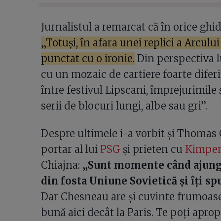
Jurnalistul a remarcat că în orice ghid
„Totuși, în afara unei replici a Arculu
punctat cu o ironie.
Din perspectiva lu
cu un mozaic de cartiere foarte diferi
între festivul Lipscani, împrejurimile 
serii de blocuri lungi, albe sau gri”.
Despre ultimele i-a vorbit și Thomas C
portar al lui
PSG
și prieten cu
Kimpe
Chiajna:
„Sunt momente când ajungi 
din fosta Uniune Sovietică și îți sp
Dar Chesneau are și cuvinte frumoase:
bună aici decât la Paris. Te poți apro