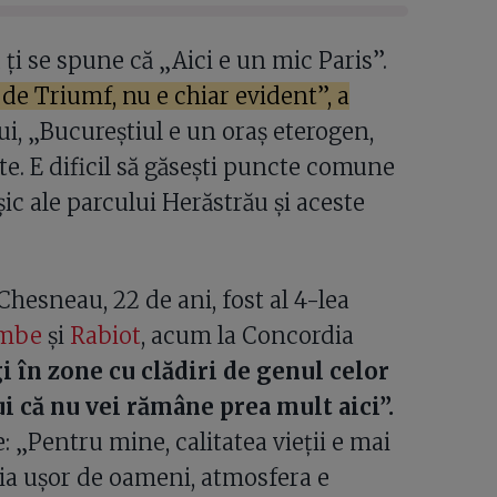
 ți se spune că „Aici e un mic Paris”.
i de Triumf, nu e chiar evident”, a
i, „Bucureștiul e un oraș eterogen,
te. E dificil să găsești puncte comune
șic ale parcului Herăstrău și aceste
hesneau, 22 de ani, fost al 4-lea
mbe
și
Rabiot
, acum la Concordia
în zone cu clădiri de genul celor
ui că nu vei rămâne prea mult aici”.
 „Pentru mine, calitatea vieții e mai
pia ușor de oameni, atmosfera e