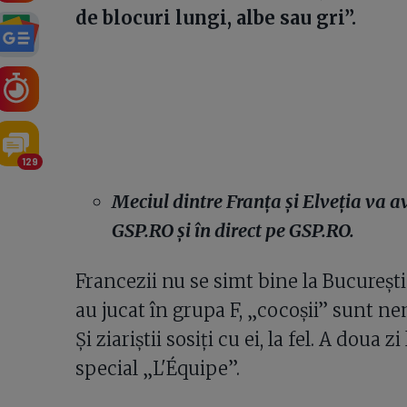
de blocuri lungi, albe sau gri”.
129
Meciul dintre Franța și Elveția va av
GSP.RO și în direct pe GSP.RO.
Francezii nu se simt bine la Bucureș
au jucat în grupa F, „cocoșii” sunt ne
Și ziariștii sosiți cu ei, la fel. A doua 
special „L'Équipe”.