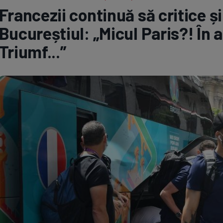
Francezii continuă să critice și
Seri
Echipe
Bucureștiul: „Micul Paris?! În 
Triumf...”
Program TV