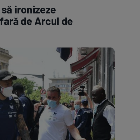
 să ironizeze
e A
Meciuri
Clasament
afară de Arcul de