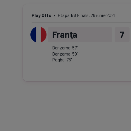
Play Offs
Etapa
1/8 Finals
,
28 iunie 2021
Franţa
7
Benzema
57
'
Benzema
59
'
Pogba
75
'