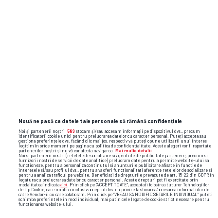
Nouă ne pasă ca datele tale personale să rămână confidențiale
Noi și partenerii noștri
589
stocăm și/sau accesăm informații pe dispozitivul dvs., precum
identificatorii cookie unici pentru prelucrarea datelor cu caracter personal. Puteți accepta sau
gestiona preferințele dvs. făcând clic mai jos, respectiv vă puteți opune utilizării unui interes
legitim în orice moment pe pagina cu politica de confidențialitate. Aceste alegeri vor fi raportate
partenerilor noștri și nu vă vor afecta navigarea.
Mai multe detalii
Noi si partenerii nostri (retelele de socializare si agentiile de publicitate partenere, precum si
furnizorii nostri de servicii de date analitice) prelucram date pentru a permite website-ului sa
functioneze, pentru a personaliza continutul si anunturile publicitare afisate in functie de
interesele si/sau profilul dvs., pentru a va oferi functionalitati aferente retelelor de socializare si
pentru a analiza traficul pe website. Beneficiati de drepturile prevazute de art. 15-22 din GDPR in
legatura cu prelucrarea datelor cu caracter personal. Aceste drepturi pot fi exercitate prin
modalitatea indicata
aici
. Prin click pe “ACCEPT TOATE”, acceptati folosirea tuturor Tehnologiilor
de tip Cookie, care implica inclusiv acceptul dvs. cu privire la stocarea/accesarea informatiilor de
catre Vendor-ii cu care colaboram. Prin click pe “VREAU SA MODIFIC SETARILE INDIVIDUAL” puteti
schimba preferintele in mod individual, mai putin cele legate de cookie strict necesare pentru
functionarea website-ului.