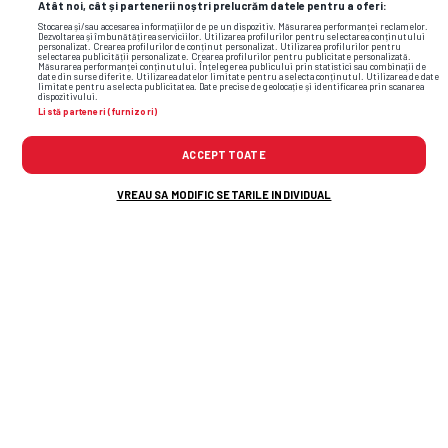
Atât noi, cât și partenerii noștri prelucrăm datele pentru a oferi:
Stocarea și/sau accesarea informațiilor de pe un dispozitiv. Măsurarea performanței reclamelor.
Dezvoltarea și îmbunătățirea serviciilor. Utilizarea profilurilor pentru selectarea conținutului
personalizat. Crearea profilurilor de conținut personalizat. Utilizarea profilurilor pentru
selectarea publicității personalizate. Crearea profilurilor pentru publicitate personalizată.
Măsurarea performanței conținutului. Înțelegerea publicului prin statistici sau combinații de
date din surse diferite. Utilizarea datelor limitate pentru a selecta conținutul. Utilizarea de date
limitate pentru a selecta publicitatea. Date precise de geolocație și identificarea prin scanarea
dispozitivului.
Listă parteneri (furnizori)
ACCEPT TOATE
VREAU SA MODIFIC SETARILE INDIVIDUAL
Mai multe articole despre echipa
națională: