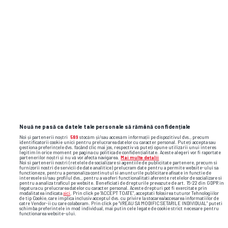
+19 FOTO
Nouă ne pasă ca datele tale personale să rămână confidențiale
Noi și partenerii noștri
589
stocăm și/sau accesăm informații pe dispozitivul dvs., precum
identificatorii cookie unici pentru prelucrarea datelor cu caracter personal. Puteți accepta sau
gestiona preferințele dvs. făcând clic mai jos, respectiv vă puteți opune utilizării unui interes
legitim în orice moment pe pagina cu politica de confidențialitate. Aceste alegeri vor fi raportate
partenerilor noștri și nu vă vor afecta navigarea.
Mai multe detalii
Noi si partenerii nostri (retelele de socializare si agentiile de publicitate partenere, precum si
furnizorii nostri de servicii de date analitice) prelucram date pentru a permite website-ului sa
functioneze, pentru a personaliza continutul si anunturile publicitare afisate in functie de
interesele si/sau profilul dvs., pentru a va oferi functionalitati aferente retelelor de socializare si
pentru a analiza traficul pe website. Beneficiati de drepturile prevazute de art. 15-22 din GDPR in
legatura cu prelucrarea datelor cu caracter personal. Aceste drepturi pot fi exercitate prin
modalitatea indicata
aici
. Prin click pe “ACCEPT TOATE”, acceptati folosirea tuturor Tehnologiilor
de tip Cookie, care implica inclusiv acceptul dvs. cu privire la stocarea/accesarea informatiilor de
catre Vendor-ii cu care colaboram. Prin click pe “VREAU SA MODIFIC SETARILE INDIVIDUAL” puteti
schimba preferintele in mod individual, mai putin cele legate de cookie strict necesare pentru
functionarea website-ului.