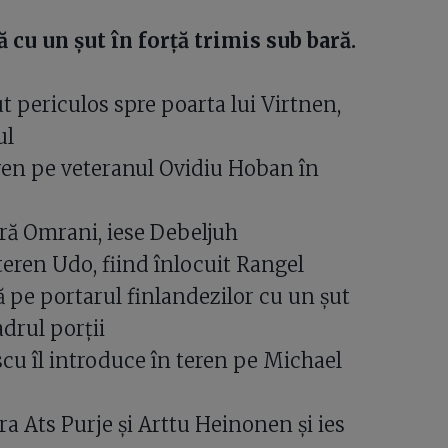
cu un șut în forță trimis sub bară.
t periculos spre poarta lui Virtnen,
ul
eren pe veteranul Ovidiu Hoban în
ră Omrani, iese Debeljuh
teren Udo, fiind înlocuit Rangel
ă pe portarul finlandezilor cu un șut
adrul porții
cu îl introduce în teren pe Michael
a Ats Purje și Arttu Heinonen și ies