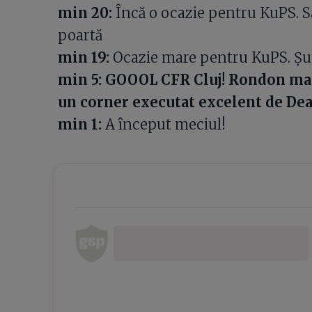
min 20:
Încă o ocazie pentru KuPS. Sa
poartă
min 19:
Ocazie mare pentru KuPS. Șut
min 5: GOOOL CFR Cluj! Rondon mar
un corner executat excelent de De
min 1:
A început meciul!