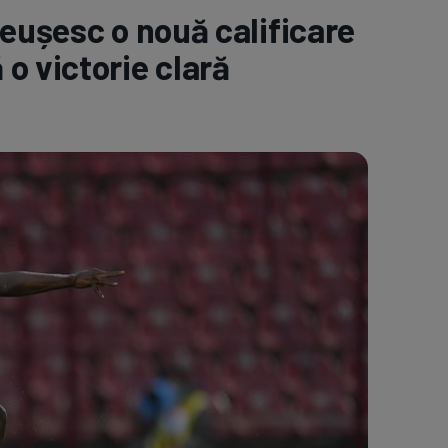
reușesc o nouă calificare
e A
Meciuri
Clasament
o victorie clară