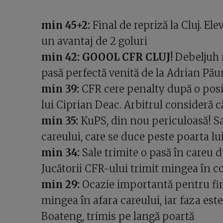
min 45+2:
Final de repriză la Cluj. Ele
un avantaj de 2 goluri
min 42: GOOOL CFR CLUJ!
Debeljuh 
pasă perfectă venită de la Adrian Pău
min 39:
CFR cere penalty după o posib
lui Ciprian Deac. Arbitrul consideră că
min 35:
KuPS, din nou periculoasă! Sa
careului, care se duce peste poarta l
min 34:
Sale trimite o pasă în careu d
Jucătorii CFR-ului trimit mingea în c
min 29:
Ocazie importantă pentru fi
mingea în afara careului, iar faza este
Boateng, trimis pe langă poartă