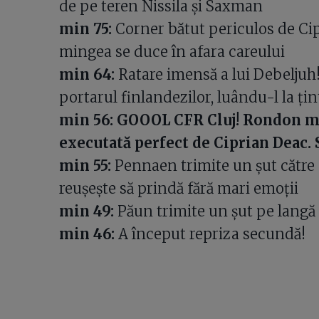
de pe teren Nissila și Saxman
min 75:
Corner bătut periculos de Ci
mingea se duce în afara careului
min 64:
Ratare imensă a lui Debeljuh!
portarul finlandezilor, luându-l la țin
min 56: GOOOL CFR Cluj! Rondon ma
executată perfect de Ciprian Deac. 
min 55:
Pennaen trimite un șut către 
reușește să prindă fără mari emoții
min 49:
Păun trimite un șut pe langă
min 46:
A început repriza secundă!