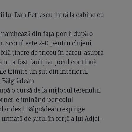
vii lui Dan Petrescu intră la cabine cu
marchează din fața porții după o
n. Scorul este 2-0 pentru clujeni
ilă ținere de tricou în careu, asupra
 nu a fost fault, iar jocul continuă
le trimite un șut din interiorul
ui Bălgrădean
upă o cursă de la mijlocul terenului.
orner, eliminând pericolul
nlandezi! Bălgrădean respinge
 urmată de șutul în forță a lui Adjei-