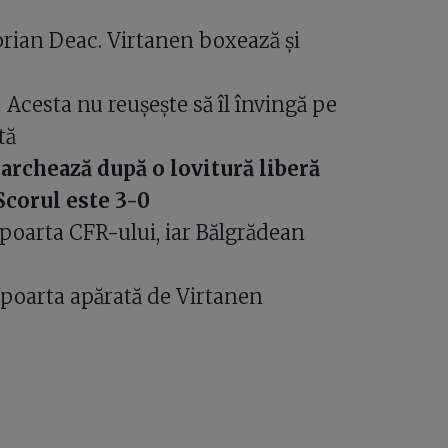
prian Deac. Virtanen boxează și
 Acesta nu reușește să îl învingă pe
tă
rchează după o lovitură liberă
Scorul este 3-0
poarta CFR-ului, iar Bălgrădean
 poarta apărată de Virtanen