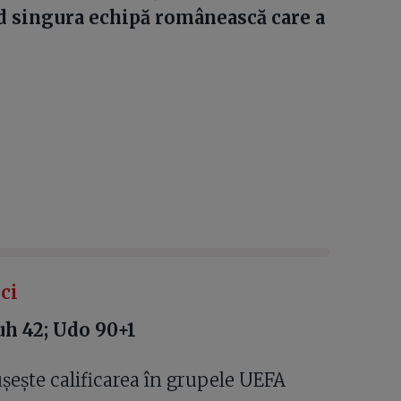
d singura echipă românească care a
ci
uh 42; Udo 90+1
ușește calificarea în grupele UEFA