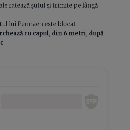
le ratează șutul și trimite pe lângă
ul lui Pennaen este blocat
chează cu capul, din 6 metri, după
ac