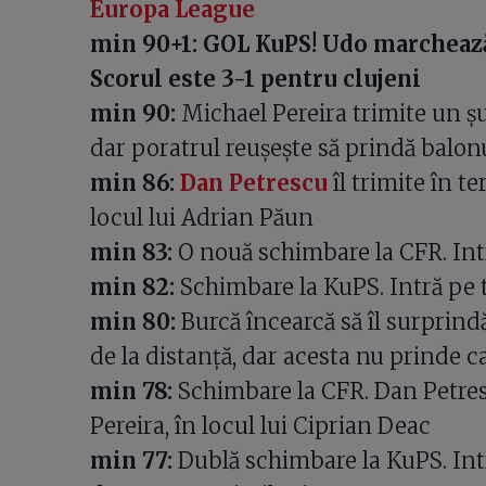
Europa League
min 90+1: GOL KuPS! Udo marchează 
Scorul este 3-1 pentru clujeni
min 90:
Michael Pereira trimite un șu
dar poratrul reușește să prindă balon
min 86:
Dan Petrescu
îl trimite în t
locul lui Adrian Păun
min 83:
O nouă schimbare la CFR. Int
min 82:
Schimbare la KuPS. Intră pe 
min 80:
Burcă încearcă să îl surprind
de la distanță, dar acesta nu prinde c
min 78:
Schimbare la CFR. Dan Petres
Pereira, în locul lui Ciprian Deac
min 77:
Dublă schimbare la KuPS. Intr