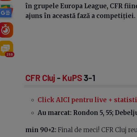
în grupele Europa League, CFR fiin
ajuns în această fază a competiției.
259
CFR Cluj
-
KuPS
3-1
Click AICI pentru live + statisti
Au marcat: Rondon 5, 55; Debelj
min 90+2:
Final de meci! CFR Cluj re