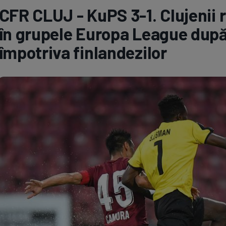
CFR CLUJ - KuPS 3-1. Clujenii 
Seri
Echipe
în grupele Europa League după 
împotriva finlandezilor
Program TV