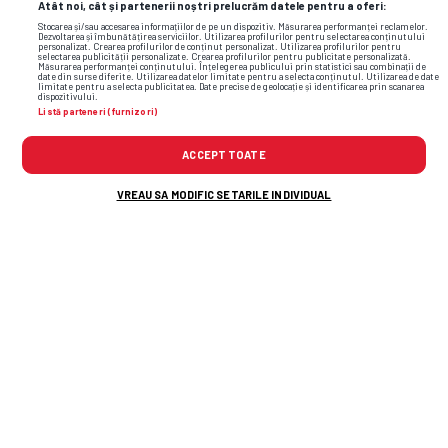
Atât noi, cât și partenerii noștri prelucrăm datele pentru a oferi:
Stocarea și/sau accesarea informațiilor de pe un dispozitiv. Măsurarea performanței reclamelor.
Dezvoltarea și îmbunătățirea serviciilor. Utilizarea profilurilor pentru selectarea conținutului
personalizat. Crearea profilurilor de conținut personalizat. Utilizarea profilurilor pentru
selectarea publicității personalizate. Crearea profilurilor pentru publicitate personalizată.
Măsurarea performanței conținutului. Înțelegerea publicului prin statistici sau combinații de
date din surse diferite. Utilizarea datelor limitate pentru a selecta conținutul. Utilizarea de date
limitate pentru a selecta publicitatea. Date precise de geolocație și identificarea prin scanarea
dispozitivului.
Listă parteneri (furnizori)
ACCEPT TOATE
VREAU SA MODIFIC SETARILE INDIVIDUAL
Florentin Petre a anunțat ce urmează
pentru el, după despărțirea de Dinamo
Ce surpriză! Formația din Superliga de
unde Steaua va împrumuta jucători în
acest sezon
S-a
făcut mutarea de 90 de milioane
de euro: al doilea cel mai scump