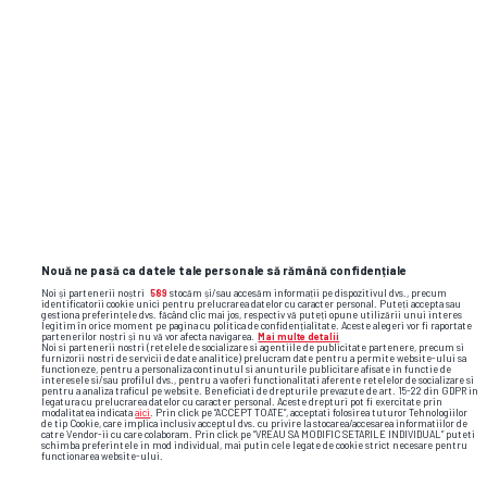
Nouă ne pasă ca datele tale personale să rămână confidențiale
Noi și partenerii noștri
589
stocăm și/sau accesăm informații pe dispozitivul dvs., precum
identificatorii cookie unici pentru prelucrarea datelor cu caracter personal. Puteți accepta sau
gestiona preferințele dvs. făcând clic mai jos, respectiv vă puteți opune utilizării unui interes
legitim în orice moment pe pagina cu politica de confidențialitate. Aceste alegeri vor fi raportate
TOP ȘTIRI
ȘTIRI SPORT
partenerilor noștri și nu vă vor afecta navigarea.
Mai multe detalii
Noi si partenerii nostri (retelele de socializare si agentiile de publicitate partenere, precum si
furnizorii nostri de servicii de date analitice) prelucram date pentru a permite website-ului sa
functioneze, pentru a personaliza continutul si anunturile publicitare afisate in functie de
interesele si/sau profilul dvs., pentru a va oferi functionalitati aferente retelelor de socializare si
pentru a analiza traficul pe website. Beneficiati de drepturile prevazute de art. 15-22 din GDPR in
legatura cu prelucrarea datelor cu caracter personal. Aceste drepturi pot fi exercitate prin
modalitatea indicata
aici
. Prin click pe “ACCEPT TOATE”, acceptati folosirea tuturor Tehnologiilor
de tip Cookie, care implica inclusiv acceptul dvs. cu privire la stocarea/accesarea informatiilor de
catre Vendor-ii cu care colaboram. Prin click pe “VREAU SA MODIFIC SETARILE INDIVIDUAL” puteti
schimba preferintele in mod individual, mai putin cele legate de cookie strict necesare pentru
functionarea website-ului.