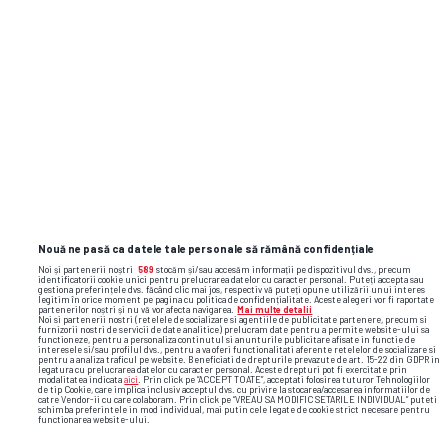
Nouă ne pasă ca datele tale personale să rămână confidențiale
Noi și partenerii noștri
589
stocăm și/sau accesăm informații pe dispozitivul dvs., precum
identificatorii cookie unici pentru prelucrarea datelor cu caracter personal. Puteți accepta sau
gestiona preferințele dvs. făcând clic mai jos, respectiv vă puteți opune utilizării unui interes
TOP ȘTIRI
ȘTIRI SPORT
legitim în orice moment pe pagina cu politica de confidențialitate. Aceste alegeri vor fi raportate
partenerilor noștri și nu vă vor afecta navigarea.
Mai multe detalii
Noi si partenerii nostri (retelele de socializare si agentiile de publicitate partenere, precum si
furnizorii nostri de servicii de date analitice) prelucram date pentru a permite website-ului sa
functioneze, pentru a personaliza continutul si anunturile publicitare afisate in functie de
interesele si/sau profilul dvs., pentru a va oferi functionalitati aferente retelelor de socializare si
pentru a analiza traficul pe website. Beneficiati de drepturile prevazute de art. 15-22 din GDPR in
legatura cu prelucrarea datelor cu caracter personal. Aceste drepturi pot fi exercitate prin
modalitatea indicata
aici
. Prin click pe “ACCEPT TOATE”, acceptati folosirea tuturor Tehnologiilor
de tip Cookie, care implica inclusiv acceptul dvs. cu privire la stocarea/accesarea informatiilor de
catre Vendor-ii cu care colaboram. Prin click pe “VREAU SA MODIFIC SETARILE INDIVIDUAL” puteti
schimba preferintele in mod individual, mai putin cele legate de cookie strict necesare pentru
functionarea website-ului.