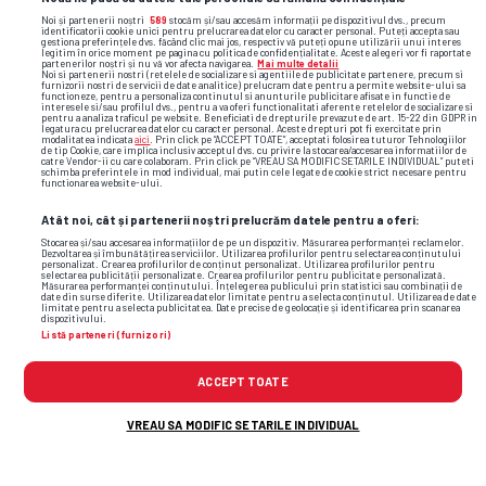
Noi și partenerii noștri
589
stocăm și/sau accesăm informații pe dispozitivul dvs., precum
identificatorii cookie unici pentru prelucrarea datelor cu caracter personal. Puteți accepta sau
gestiona preferințele dvs. făcând clic mai jos, respectiv vă puteți opune utilizării unui interes
legitim în orice moment pe pagina cu politica de confidențialitate. Aceste alegeri vor fi raportate
partenerilor noștri și nu vă vor afecta navigarea.
Mai multe detalii
Noi si partenerii nostri (retelele de socializare si agentiile de publicitate partenere, precum si
furnizorii nostri de servicii de date analitice) prelucram date pentru a permite website-ului sa
functioneze, pentru a personaliza continutul si anunturile publicitare afisate in functie de
interesele si/sau profilul dvs., pentru a va oferi functionalitati aferente retelelor de socializare si
pentru a analiza traficul pe website. Beneficiati de drepturile prevazute de art. 15-22 din GDPR in
legatura cu prelucrarea datelor cu caracter personal. Aceste drepturi pot fi exercitate prin
modalitatea indicata
aici
. Prin click pe “ACCEPT TOATE”, acceptati folosirea tuturor Tehnologiilor
de tip Cookie, care implica inclusiv acceptul dvs. cu privire la stocarea/accesarea informatiilor de
TOP ȘTIRI
ȘTIRI SPORT
catre Vendor-ii cu care colaboram. Prin click pe “VREAU SA MODIFIC SETARILE INDIVIDUAL” puteti
schimba preferintele in mod individual, mai putin cele legate de cookie strict necesare pentru
functionarea website-ului.
Atât noi, cât și partenerii noștri prelucrăm datele pentru a oferi:
Stocarea și/sau accesarea informațiilor de pe un dispozitiv. Măsurarea performanței reclamelor.
Dezvoltarea și îmbunătățirea serviciilor. Utilizarea profilurilor pentru selectarea conținutului
personalizat. Crearea profilurilor de conținut personalizat. Utilizarea profilurilor pentru
selectarea publicității personalizate. Crearea profilurilor pentru publicitate personalizată.
Măsurarea performanței conținutului. Înțelegerea publicului prin statistici sau combinații de
date din surse diferite. Utilizarea datelor limitate pentru a selecta conținutul. Utilizarea de date
limitate pentru a selecta publicitatea. Date precise de geolocație și identificarea prin scanarea
dispozitivului.
Listă parteneri (furnizori)
ACCEPT TOATE
VREAU SA MODIFIC SETARILE INDIVIDUAL