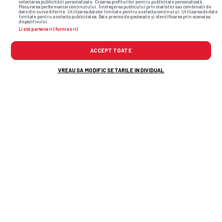
selectarea publicității personalizate. Crearea profilurilor pentru publicitate personalizată.
Măsurarea performanței conținutului. Înțelegerea publicului prin statistici sau combinații de
date din surse diferite. Utilizarea datelor limitate pentru a selecta conținutul. Utilizarea de date
limitate pentru a selecta publicitatea. Date precise de geolocație și identificarea prin scanarea
dispozitivului.
Listă parteneri (furnizori)
ACCEPT TOATE
VREAU SA MODIFIC SETARILE INDIVIDUAL
TOP ȘTIRI
ȘTIRI SPORT