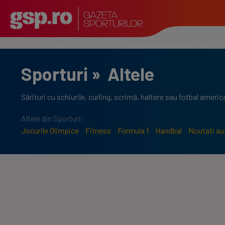
Sporturi
»
Altele
Sărituri cu schiurile, curling, scrimă, haltere sau fotbal amer
Altele din Sporturi:
Jocurile Olimpice
Fitness
Formula 1
Handbal
Noutati au