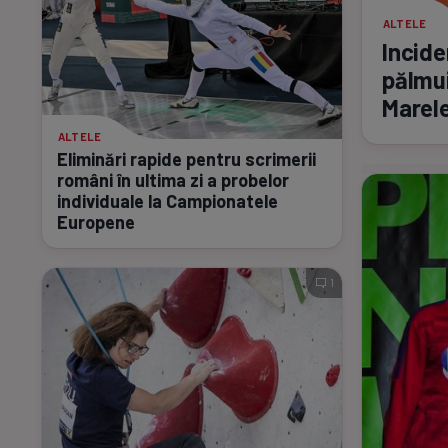
ALTELE
Incide
pălmui
Marele
ALTELE
Eliminări rapide pentru scrimerii
români în ultima zi a probelor
individuale la Campionatele
Europene
1