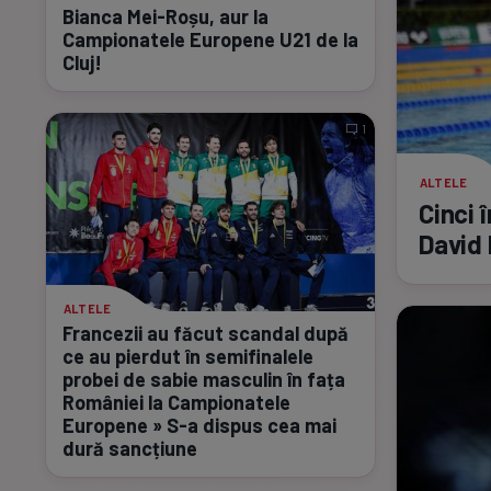
Bianca
Mei-Roșu,
aur la
Campionatele Europene U21 de la
Cluj!
1
ALTELE
Cinci 
David
ALTELE
Francezii au făcut scandal după
ce au pierdut în semifinalele
probei de sabie masculin în fața
României la Campionatele
Europene »
S-a
dispus cea mai
dură sancțiune