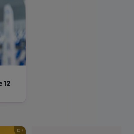
e 12
5