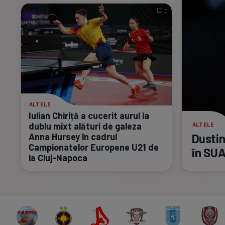
0
ALTELE
Iulian Chiriță a cucerit aurul la
dublu mixt alături de galeza
ALTELE
Anna Hursey în cadrul
Dustin
Campionatelor Europene U21 de
în SUA
la
Cluj-Napoca