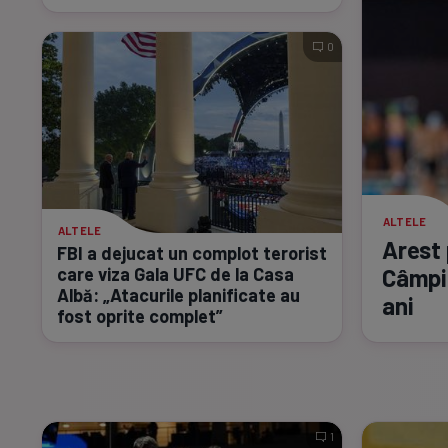
0
ALTELE
ALTELE
Arest 
FBI a dejucat un complot terorist
Câmpin
care viza Gala UFC de la Casa
Albă: „Atacurile planificate au
ani
fost oprite complet”
1