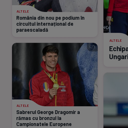
ALTELE
România din nou pe podium în
circuitul internațional de
paraescaladă
ALTELE
Echipa
3
Ungari
ALTELE
Sabrerul George Dragomir a
rămas cu bronzul la
Campionatele Europene