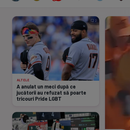
2
ALTELE
A anulat un meci după ce
jucătorii au refuzat să poarte
tricouri Pride LGBT
1