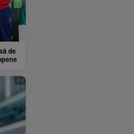
nsă de
ropene
0