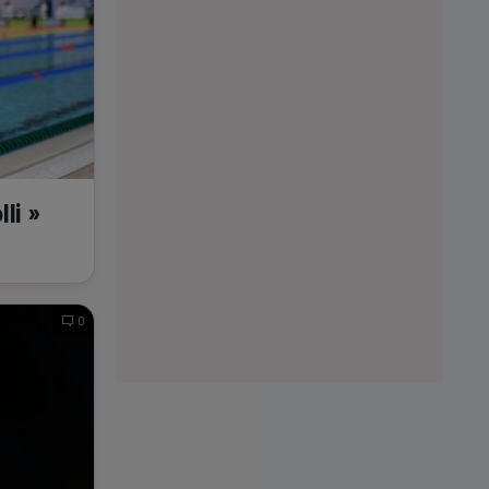
li »
0