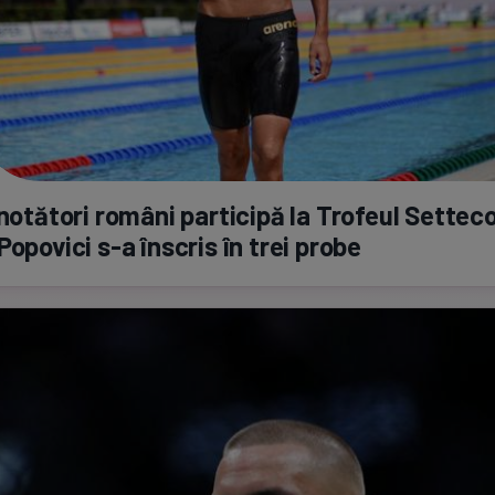
înotători români participă la Trofeul Settecol
 Popovici
s-a
înscris în trei probe