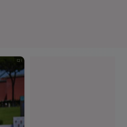
e A
Meciuri
Clasament
1