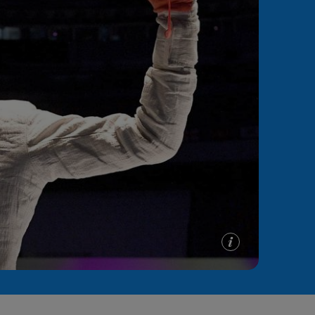
e A
Meciuri
Clasament