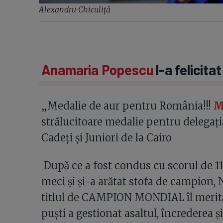
Alexandru Chiculiță
Anamaria Popescu
l-a felicit
„Medalie de aur pentru România!!!
M
strălucitoare medalie pentru delegaț
Cadeți și Juniori de la Cairo
După ce a fost condus cu scorul de 11
meci și și-a arătat stofa de campion, N
titlul de CAMPION MONDIAL îl merită
puști a gestionat asaltul, încrederea ș