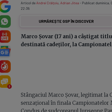
Articol de
Andrei Crăiţoiu
,
Adrian Jitea
- Publicat duminica, 0
22:36
URMĂREȘTE GSP ÎN DISCOVER
Marco Șovar (17 ani) a câștigat titl
destinată cadeților, la Campionatele
3
Stângaciul Marco Șovar, legitimat la 
senzațional în finala Campionatelor
Condus de sudcoreanul Junseong Park, 