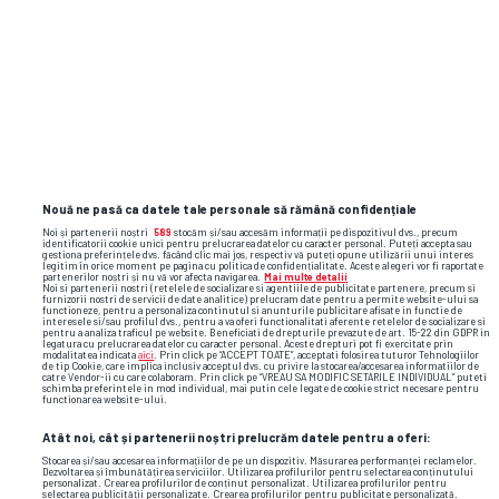
TOP ȘTIRI
ȘTIRI SPORT
Nouă ne pasă ca datele tale personale să rămână confidențiale
Noi și partenerii noștri
589
stocăm și/sau accesăm informații pe dispozitivul dvs., precum
identificatorii cookie unici pentru prelucrarea datelor cu caracter personal. Puteți accepta sau
gestiona preferințele dvs. făcând clic mai jos, respectiv vă puteți opune utilizării unui interes
legitim în orice moment pe pagina cu politica de confidențialitate. Aceste alegeri vor fi raportate
partenerilor noștri și nu vă vor afecta navigarea.
Mai multe detalii
Noi si partenerii nostri (retelele de socializare si agentiile de publicitate partenere, precum si
furnizorii nostri de servicii de date analitice) prelucram date pentru a permite website-ului sa
functioneze, pentru a personaliza continutul si anunturile publicitare afisate in functie de
interesele si/sau profilul dvs., pentru a va oferi functionalitati aferente retelelor de socializare si
pentru a analiza traficul pe website. Beneficiati de drepturile prevazute de art. 15-22 din GDPR in
legatura cu prelucrarea datelor cu caracter personal. Aceste drepturi pot fi exercitate prin
modalitatea indicata
aici
. Prin click pe “ACCEPT TOATE”, acceptati folosirea tuturor Tehnologiilor
de tip Cookie, care implica inclusiv acceptul dvs. cu privire la stocarea/accesarea informatiilor de
catre Vendor-ii cu care colaboram. Prin click pe “VREAU SA MODIFIC SETARILE INDIVIDUAL” puteti
schimba preferintele in mod individual, mai putin cele legate de cookie strict necesare pentru
functionarea website-ului.
Atât noi, cât și partenerii noștri prelucrăm datele pentru a oferi:
Stocarea și/sau accesarea informațiilor de pe un dispozitiv. Măsurarea performanței reclamelor.
Dezvoltarea și îmbunătățirea serviciilor. Utilizarea profilurilor pentru selectarea conținutului
personalizat. Crearea profilurilor de conținut personalizat. Utilizarea profilurilor pentru
Dan Petrescu, prima reacție după ce a auzit
selectarea publicității personalizate. Crearea profilurilor pentru publicitate personalizată.