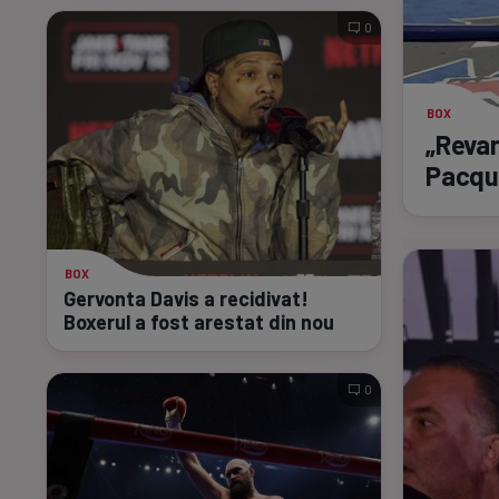
0
BOX
„Revan
Pacqui
BOX
Gervonta Davis a recidivat!
Boxerul a fost arestat din nou
0