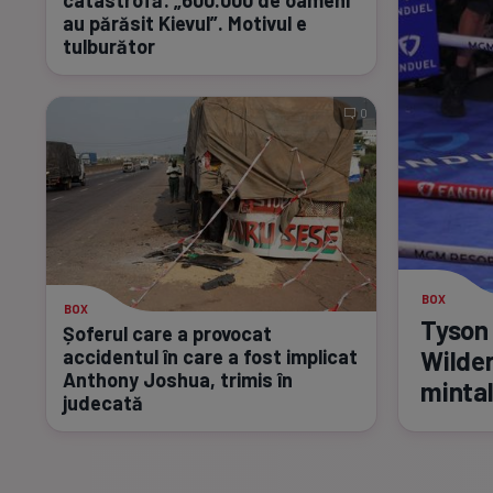
au părăsit Kievul”. Motivul e
tulburător
0
BOX
BOX
Tyson 
Șoferul care a provocat
accidentul în care a fost implicat
Wilder
Anthony Joshua, trimis în
minta
judecată