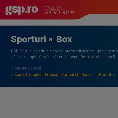
Sporturi
»
Box
GSP.RO publică știri din box și informații despre luptele pent
până la campioni ca Mihai Leu, Leonard Doroftei și Lucian Bu
Altele din Sporturi:
Jocurile Olimpice
Fitness
Formula 1
Handbal
Noutati au