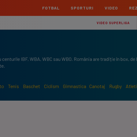
FOTBAL
SPORTURI
VIDEO
REZ
România
Interna
VIDEO SUPERLIGA
Superliga
Cham
Echipe
Meciuri
Clasament
Echipe
Liga 2
Euro
ru centurile IBF, WBA, WBC sau WBO. România are tradiție în box, de 
Echipe
Meciuri
Clasament
Echipe
te.
Cupa României Betano
Con
Echipe
Meciuri
Echi
to
Tenis
Baschet
Ciclism
Gimnastica
Canotaj
Rugby
Atlet
La L
TOATE ȘTIRILE
Echipe
Prem
Echipe
Bund
Echipe