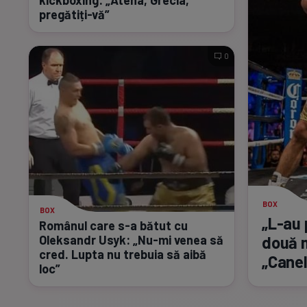
pregătiți-vă”
0
BOX
BOX
„L-au
Românul care
s-a
bătut cu
două m
Oleksandr Usyk:
„Nu-mi
venea să
cred. Lupta nu trebuia să aibă
„Canel
loc”