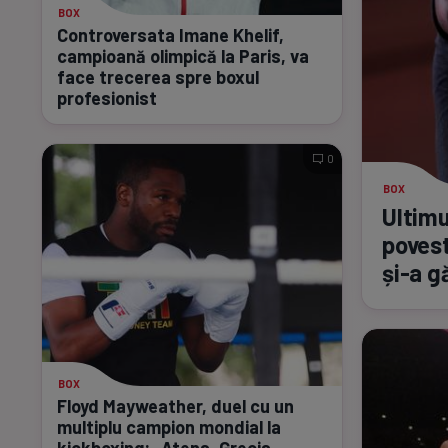
BOX
Controversata Imane Khelif,
campioană olimpică la Paris, va
face trecerea spre boxul
profesionist
0
BOX
Ultimu
povest
și-a
gă
BOX
Floyd Mayweather, duel cu un
multiplu campion mondial la
kickboxing: „Atena, Grecia,