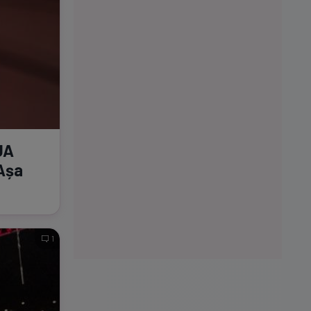
UA
„Așa
1