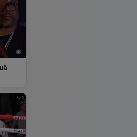
ouă
0