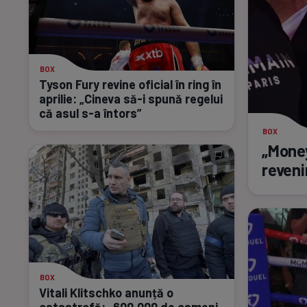
BOX
Tyson Fury revine oficial în ring în
aprilie: „Cineva
să-i
spună regelui
că asul
s-a
întors”
BOX
„Money
4
reveni
BOX
Vitali Klitschko anunță o
catastrofă: „600.000 de oameni