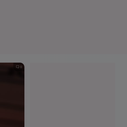
e A
Meciuri
Clasament
0