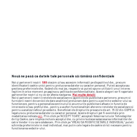
Eu – 1%!” + De ce nu vorbește Comăneci
despre barbariile lui Karolyi
Dinamo își schimbă din nou sigla!
Nouă ne pasă ca datele tale personale să rămână confidențiale
galerie foto
Noi și partenerii noștri
589
stocăm și/sau accesăm informații pe dispozitivul dvs., precum
identificatorii cookie unici pentru prelucrarea datelor cu caracter personal. Puteți accepta sau
gestiona preferințele dvs. făcând clic mai jos, respectiv vă puteți opune utilizării unui interes
legitim în orice moment pe pagina cu politica de confidențialitate. Aceste alegeri vor fi raportate
partenerilor noștri și nu vă vor afecta navigarea.
Mai multe detalii
Noi si partenerii nostri (retelele de socializare si agentiile de publicitate partenere, precum si
furnizorii nostri de servicii de date analitice) prelucram date pentru a permite website-ului sa
functioneze, pentru a personaliza continutul si anunturile publicitare afisate in functie de
interesele si/sau profilul dvs., pentru a va oferi functionalitati aferente retelelor de socializare si
pentru a analiza traficul pe website. Beneficiati de drepturile prevazute de art. 15-22 din GDPR in
legatura cu prelucrarea datelor cu caracter personal. Aceste drepturi pot fi exercitate prin
modalitatea indicata
aici
. Prin click pe “ACCEPT TOATE”, acceptati folosirea tuturor Tehnologiilor
de tip Cookie, care implica inclusiv acceptul dvs. cu privire la stocarea/accesarea informatiilor de
catre Vendor-ii cu care colaboram. Prin click pe “VREAU SA MODIFIC SETARILE INDIVIDUAL” puteti
schimba preferintele in mod individual, mai putin cele legate de cookie strict necesare pentru
functionarea website-ului.