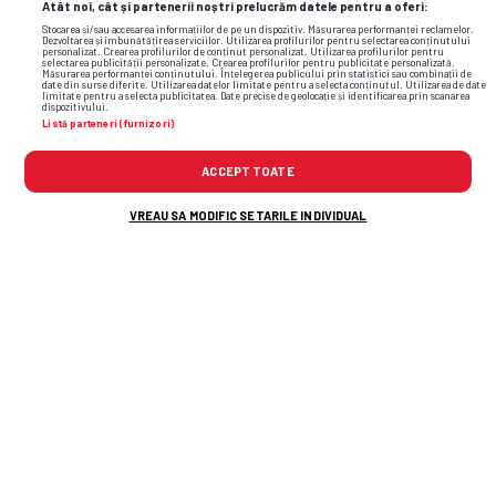
Atât noi, cât și partenerii noștri prelucrăm datele pentru a oferi:
Stocarea și/sau accesarea informațiilor de pe un dispozitiv. Măsurarea performanței reclamelor.
Dezvoltarea și îmbunătățirea serviciilor. Utilizarea profilurilor pentru selectarea conținutului
personalizat. Crearea profilurilor de conținut personalizat. Utilizarea profilurilor pentru
selectarea publicității personalizate. Crearea profilurilor pentru publicitate personalizată.
Măsurarea performanței conținutului. Înțelegerea publicului prin statistici sau combinații de
date din surse diferite. Utilizarea datelor limitate pentru a selecta conținutul. Utilizarea de date
limitate pentru a selecta publicitatea. Date precise de geolocație și identificarea prin scanarea
dispozitivului.
Listă parteneri (furnizori)
ACCEPT TOATE
VREAU SA MODIFIC SETARILE INDIVIDUAL
TOP ȘTIRI
ȘTIRI SPORT