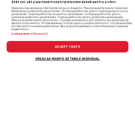
Atât noi, cât și partenerii noștri prelucrăm datele pentru a oferi:
Stocarea și/sau accesarea informațiilor de pe un dispozitiv. Măsurarea performanței reclamelor.
Dezvoltarea și îmbunătățirea serviciilor. Utilizarea profilurilor pentru selectarea conținutului
personalizat. Crearea profilurilor de conținut personalizat. Utilizarea profilurilor pentru
selectarea publicității personalizate. Crearea profilurilor pentru publicitate personalizată.
Măsurarea performanței conținutului. Înțelegerea publicului prin statistici sau combinații de
date din surse diferite. Utilizarea datelor limitate pentru a selecta conținutul. Utilizarea de date
limitate pentru a selecta publicitatea. Date precise de geolocație și identificarea prin scanarea
dispozitivului.
Listă parteneri (furnizori)
ACCEPT TOATE
VREAU SA MODIFIC SETARILE INDIVIDUAL
În timpul umilinței cu Tromso, Nelu Varga a
decis să îl demită pe Folha și a sunat
antrenorul dorit! Răspunsul a venit pe loc
Florin Prunea, dizgrațios pe stadion, ca