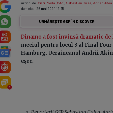
Articol de
Cristi Preda (foto)
,
Sebastian Culea
,
Adrian Jitea
duminica, 26 mai 2024 19:15
URMĂREȘTE GSP ÎN DISCOVER
Dinamo a fost învinsă dramatic de
meciul pentru locul 3 al Final Fou
Hamburg. Ucraineanul Andrii Akimen
eșec.
1
Reporterii GSP Sebastian Culea, Adrian