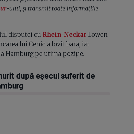
our
-ului, și transmit toate informațiile
lul disputei cu
Rhein-Neckar
Lowen
carea lui Cenic a lovit bara, iar
 la Hamburg pe utima poziție.
urit după eșecul suferit de
Hamburg