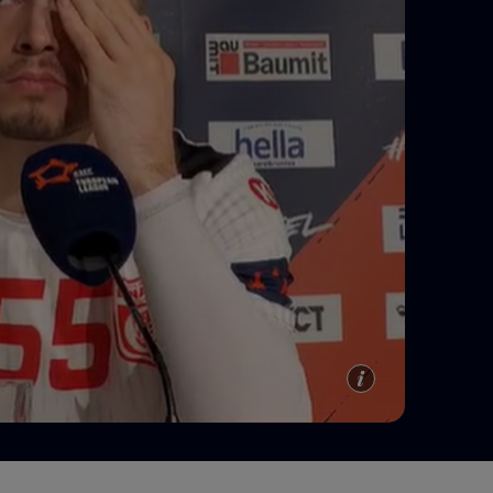
e A
Meciuri
Clasament